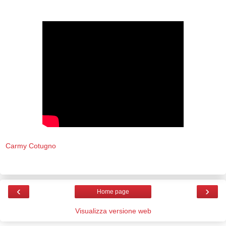
Carmy Cotugno
‹
›
Home page
Visualizza versione web