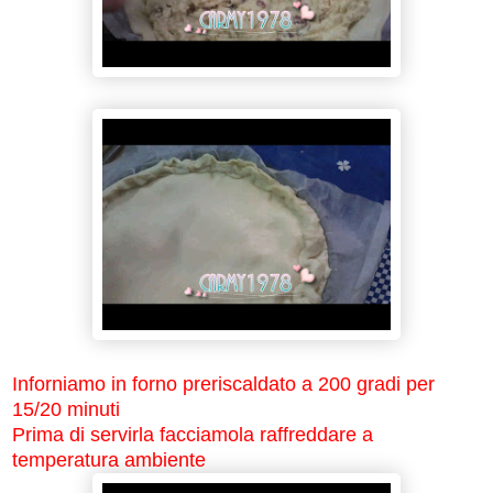
Inforniamo in forno preriscaldato a 200 gradi per
15/20 minuti
Prima di servirla facciamola raffreddare a
temperatura ambiente