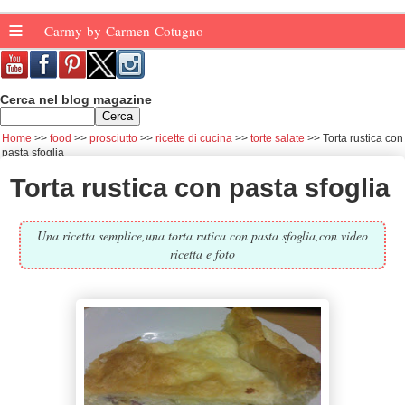
≡
Carmy by Carmen Cotugno
Cerca nel blog magazine
Home
food
prosciutto
ricette di cucina
torte salate
Torta rustica con
pasta sfoglia
Torta rustica con pasta sfoglia
Una ricetta semplice,una torta rutica con pasta sfoglia,con video
ricetta e foto