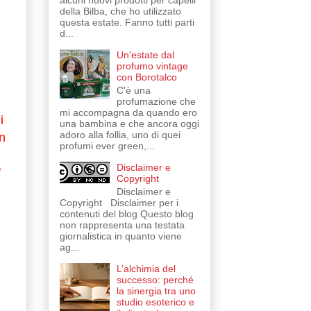
alcuni nuovi prodotti per capelli
della Bilba, che ho utilizzato
questa estate. Fanno tutti parti
d...
Un'estate dal
profumo vintage
con Borotalco
C'è una
profumazione che
mi accompagna da quando ero
i
una bambina e che ancora oggi
adoro alla follia, uno di quei
n
profumi ever green,...
Disclaimer e
'
Copyright
Disclaimer e
Copyright Disclaimer per i
contenuti del blog Questo blog
non rappresenta una testata
giornalistica in quanto viene
ag...
L’alchimia del
successo: perché
la sinergia tra uno
studio esoterico e