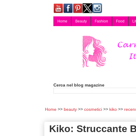
Home
Beauty
Fashion
Food
Li
Carmy, Blog magazine di Carmen Cotugno, blogger di Napoli: moda, bellezza, cucina, tecnologia, consigli per lo shopping, arredamento, recensioni cosmetiche, viaggi, fotografia, salute e benessere. Disponibile per collaborazioni blogger e per guest post.
Cerca nel blog magazine
Home
beauty
cosmetici
kiko
recen
Kiko: Struccante 