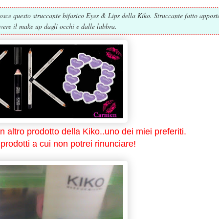
osce questo struccante bifasico Eyes & Lips della Kiko. Struccante fatto appost
vere il make up dagli occhi e dalle labbra.
 altro prodotto della Kiko..uno dei miei preferiti.
prodotti a cui non potrei rinunciare!