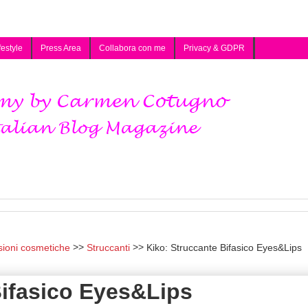
festyle
Press Area
Collabora con me
Privacy & GDPR
sioni cosmetiche
Struccanti
Kiko: Struccante Bifasico Eyes&Lips
Bifasico Eyes&Lips