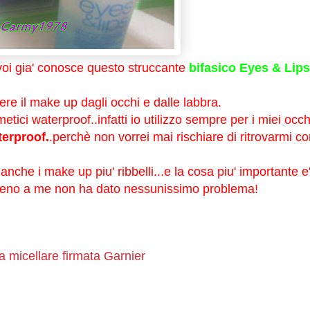
voi gia' conosce questo struccante
bifasico
Eyes & Lips
re il make up dagli occhi e dalle labbra.
tici waterproof..infatti io utilizzo sempre per i miei occh
erproof.
.perchè non vorrei mai rischiare di ritrovarmi co
nche i make up piu' ribbelli...e la cosa piu' importante e
lmeno a me non ha dato nessunissimo problema!
 micellare firmata Garnier