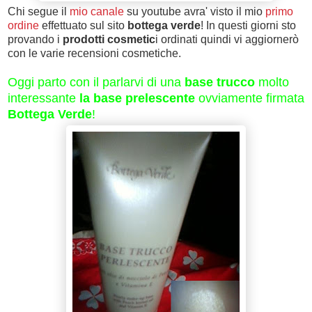
Chi segue il
mio canale
su youtube avra' visto il mio
primo
ordine
effettuato sul sito
bottega verde
! In questi giorni sto
provando i
prodotti cosmetic
i ordinati quindi vi aggiornerò
con le varie recensioni cosmetiche.
Oggi parto con il parlarvi di una
base trucco
molto
interessante
la base prelescente
ovviamente firmata
Bottega Verde
!