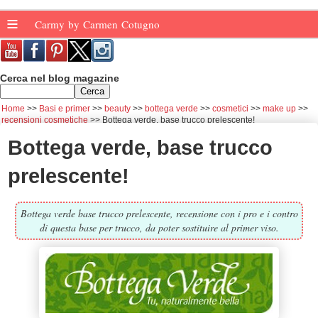
≡
Carmy by Carmen Cotugno
Cerca nel blog magazine
Home
Basi e primer
beauty
bottega verde
cosmetici
make up
recensioni cosmetiche
Bottega verde, base trucco prelescente!
Bottega verde, base trucco
prelescente!
Bottega verde base trucco prelescente, recensione con i pro e i contro
di questa base per trucco, da poter sostituire al primer viso.