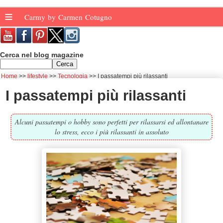
≡
Carmy by Carmen Cotugno
Cerca nel blog magazine
Home
lifestyle
Tecnologia
I passatempi più rilassanti
I passatempi più rilassanti
Alcuni passatempi o hobby sono perfetti per rilassarsi ed allontanare
lo stress, ecco i più rilassanti in assoluto