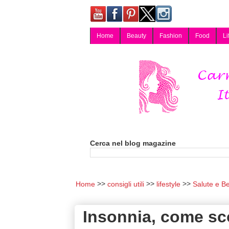
Home
Beauty
Fashion
Food
Li
Carmy, Blog magazine di Carmen Cotugno, blogger di Napoli: moda, bellezza, cucina, tecnologia, consigli per lo shopping, arredamento, recensioni cosmetiche, viaggi, fotografia, salute e benessere. Disponibile per collaborazioni blogger e per guest post.
Cerca nel blog magazine
Home
consigli utili
lifestyle
Salute e B
Insonnia, come sco