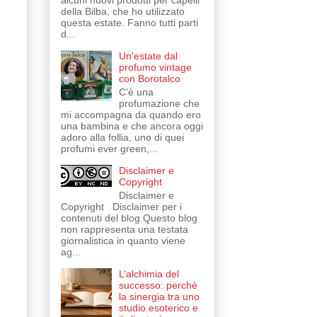
alcuni nuovi prodotti per capelli
della Bilba, che ho utilizzato
questa estate. Fanno tutti parti
d...
Un'estate dal
profumo vintage
con Borotalco
C'è una
profumazione che
mi accompagna da quando ero
una bambina e che ancora oggi
adoro alla follia, uno di quei
profumi ever green,...
Disclaimer e
Copyright
Disclaimer e
Copyright Disclaimer per i
contenuti del blog Questo blog
non rappresenta una testata
giornalistica in quanto viene
ag...
L’alchimia del
successo: perché
la sinergia tra uno
studio esoterico e