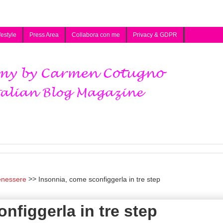
festyle
Press Area
Collabora con me
Privacy & GDPR
enessere
Insonnia, come sconfiggerla in tre step
nfiggerla in tre step