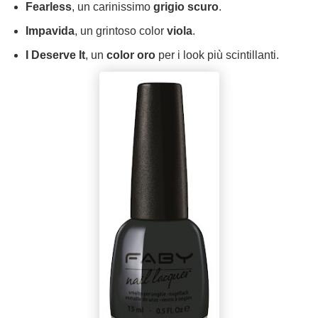
Fearless
, un carinissimo
grigio scuro
.
Impavida
, un grintoso color
viola
.
I Deserve It
, un
color oro
per i look più scintillanti.