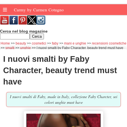
≡
Carmy by Carmen Cotugno
Cerca nel blog magazine
Home
beauty
cosmetici
faby
mani e unghie
recensioni cosmetiche
smalti
unghie
I nuovi smalti by Faby Character, beauty trend must have
I nuovi smalti by Faby
Character, beauty trend must
have
I nuovi smalti di Faby, made in Italy, collezione Faby Charcter, sei
colori unghie must have