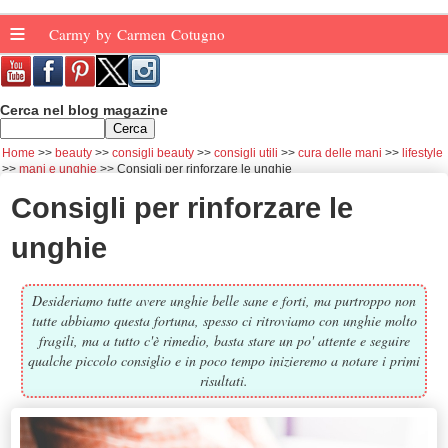
≡
Carmy by Carmen Cotugno
Cerca nel blog magazine
Home
beauty
consigli beauty
consigli utili
cura delle mani
lifestyle
mani e unghie
Consigli per rinforzare le unghie
Consigli per rinforzare le
unghie
Desideriamo tutte avere unghie belle sane e forti, ma purtroppo non
tutte abbiamo questa fortuna, spesso ci ritroviamo con unghie molto
fragili, ma a tutto c'è rimedio, basta stare un po' attente e seguire
qualche piccolo consiglio e in poco tempo inizieremo a notare i primi
risultati.