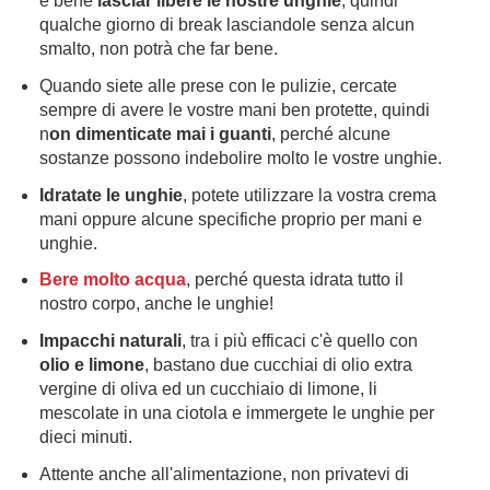
è bene
lasciar libere le nostre unghie
, quindi
qualche giorno di break lasciandole senza alcun
smalto, non potrà che far bene.
Quando siete alle prese con le pulizie, cercate
sempre di avere le vostre mani ben protette, quindi
n
on dimenticate mai i guanti
, perché alcune
sostanze possono indebolire molto le vostre unghie.
Idratate le unghie
, potete utilizzare la vostra crema
mani oppure alcune specifiche proprio per mani e
unghie.
Bere molto acqua
, perché questa idrata tutto il
nostro corpo, anche le unghie!
Impacchi naturali
, tra i più efficaci c'è quello con
olio e limone
, bastano due cucchiai di olio extra
vergine di oliva ed un cucchiaio di limone, li
mescolate in una ciotola e immergete le unghie per
dieci minuti.
Attente anche all'alimentazione, non privatevi di