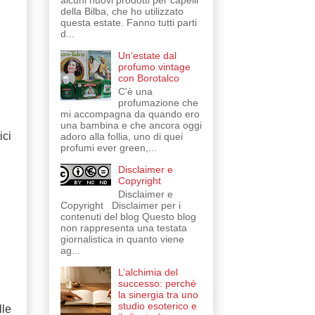
alcuni nuovi prodotti per capelli
della Bilba, che ho utilizzato
questa estate. Fanno tutti parti
d...
Un'estate dal
profumo vintage
con Borotalco
C'è una
profumazione che
mi accompagna da quando ero
una bambina e che ancora oggi
ici
adoro alla follia, uno di quei
profumi ever green,...
Disclaimer e
Copyright
Disclaimer e
Copyright Disclaimer per i
contenuti del blog Questo blog
non rappresenta una testata
giornalistica in quanto viene
ag...
L’alchimia del
successo: perché
la sinergia tra uno
studio esoterico e
lle