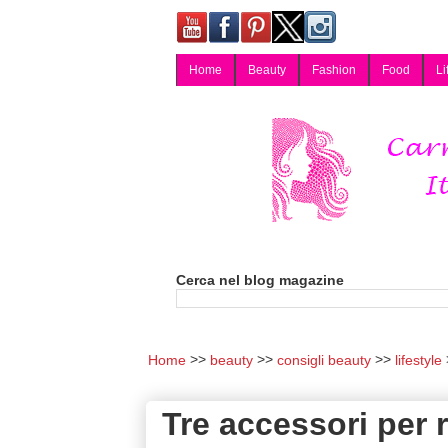
Home
Beauty
Fashion
Food
Li
Carmy, Blog magazine di Carmen Cotugno, blogger di Napoli: moda, bellezza, cucina, tecnologia, consigli per lo shopping, arredamento, recensioni cosmetiche, viaggi, fotografia, salute e benessere. Disponibile per collaborazioni blogger e per guest post.
Cerca nel blog magazine
Home
beauty
consigli beauty
lifestyle
Tre accessori per 