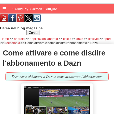
≡
Carmy by Carmen Cotugno
Cerca nel blog magazine
Home
android
applicazioni android
calcio
dazn
lifestyle
sport
Tecnologia
Come attivare e come disdire l'abbonamento a Dazn
Come attivare e come disdire
l'abbonamento a Dazn
Ecco come abbonarsi a Dazn e come disattivare l'abbonamento