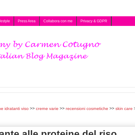
festyle
Press Area
Collabora con me
Privacy & GDPR
e idratanti viso
creme varie
recensioni cosmetiche
skin care
nte alle proteine del riso