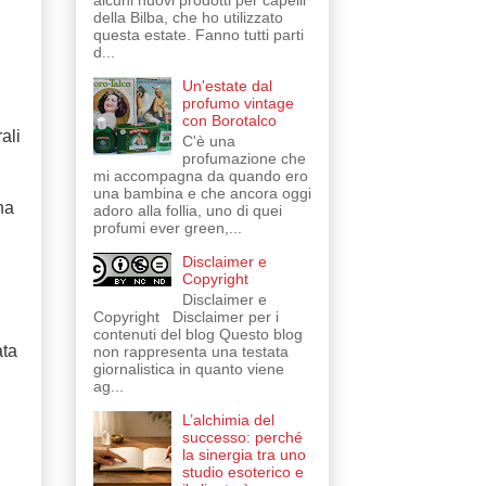
alcuni nuovi prodotti per capelli
della Bilba, che ho utilizzato
questa estate. Fanno tutti parti
d...
Un'estate dal
profumo vintage
con Borotalco
ali
C'è una
profumazione che
mi accompagna da quando ero
una bambina e che ancora oggi
na
adoro alla follia, uno di quei
profumi ever green,...
Disclaimer e
Copyright
Disclaimer e
Copyright Disclaimer per i
contenuti del blog Questo blog
ata
non rappresenta una testata
giornalistica in quanto viene
ag...
L’alchimia del
successo: perché
la sinergia tra uno
studio esoterico e