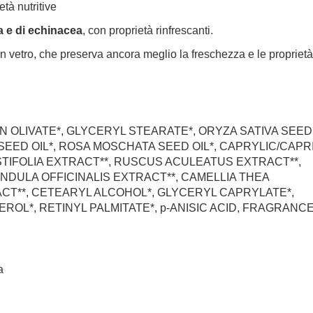
età nutritive
la e di echinacea
, con proprietà rinfrescanti.
n vetro, che preserva ancora meglio la freschezza e le proprietà
N OLIVATE*, GLYCERYL STEARATE*, ORYZA SATIVA SEED
EED OIL*, ROSA MOSCHATA SEED OIL*, CAPRYLIC/CAPR
TIFOLIA EXTRACT**, RUSCUS ACULEATUS EXTRACT**,
NDULA OFFICINALIS EXTRACT**, CAMELLIA THEA
CT**, CETEARYL ALCOHOL*, GLYCERYL CAPRYLATE*,
ROL*, RETINYL PALMITATE*, p-ANISIC ACID, FRAGRANCE
a