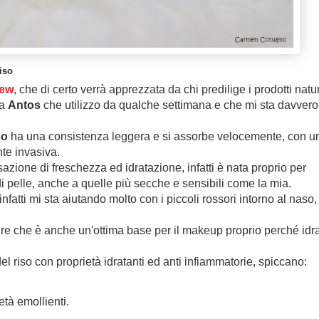
iso
iew
, che di certo verrà apprezzata da chi predilige i prodotti natur
la
Antos
che utilizzo da qualche settimana e che mi sta davvero
so
ha una consistenza leggera e si assorbe velocemente, con u
te invasiva.
zione di freschezza ed idratazione, infatti è nata proprio per
pi di pelle, anche a quelle più secche e sensibili come la mia.
nfatti mi sta aiutando molto con i piccoli rossori intorno al naso,
dire che è anche un'ottima base per il makeup proprio perché idr
 del riso con proprietà idratanti ed anti infiammatorie, spiccano:
età emollienti.