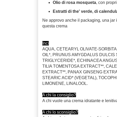
Olio di rosa mosqueta
, con propri
Estratti di the' verde, di calendu
Ne approvo anche il packaging, una jar i
questa crema
Inci
AQUA, CETEARYL OLIVATE-SORBITA
OIL*, PRUNUS AMYGDALUS DULCIS S
TRIGLYCERIDE*, ECHINACEA ANGUS
TILIA TOMENTOSA EXTRACT**, CALE
EXTRACT**, PANAX GINSENG EXTRA
STEARIC ACID* (VEGETAL), TOCOPHE
LIMONENE, LINALOOL.
A chi la consiglio?
A chi vuole una crema idratante e lenitiv
A chi lo sconsiglio?