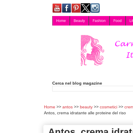
Home
Beauty
Fashion
Food
Li
Carmy, Blog magazine di Carmen Cotugno, blogger di Napoli: moda, bellezza, cucina, tecnologia, consigli per lo shopping, arredamento, recensioni cosmetiche, viaggi, fotografia, salute e benessere. Disponibile per collaborazioni blogger e per guest post.
Cerca nel blog magazine
Home
antos
beauty
cosmetici
crem
Antos, crema idratante alle proteine del riso
Antos, crema idrata