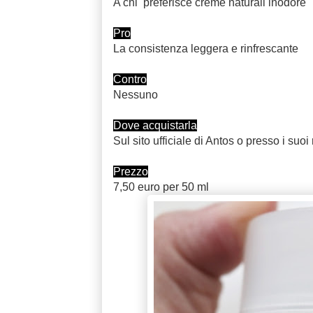
A chi preferisce creme naturali inodore
Pro
La consistenza leggera e rinfrescante
Contro
Nessuno
Dove acquistarla
Sul sito ufficiale di Antos o presso i suoi 
Prezzo
7,50 euro per 50 ml