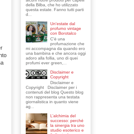
alcuni nuovi prodotti per capelli
della Bilba, che ho utilizzato
questa estate. Fanno tutti parti
d...
Un'estate dal
profumo vintage
con Borotalco
C'è una
profumazione che
r
mi accompagna da quando ero
una bambina e che ancora oggi
nto
adoro alla follia, uno di quei
sa
profumi ever green,...
Disclaimer e
Copyright
Disclaimer e
Copyright Disclaimer per i
contenuti del blog Questo blog
non rappresenta una testata
giornalistica in quanto viene
ag...
L’alchimia del
successo: perché
la sinergia tra uno
studio esoterico e