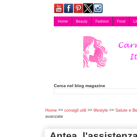
Home
Beauty
Fashion
Food
Li
Carmy, Blog magazine di Carmen Cotugno, blogger di Napoli: moda, bellezza, cucina, tecnologia, consigli per lo shopping, arredamento, recensioni cosmetiche, viaggi, fotografia, salute e benessere. Disponibile per collaborazioni blogger e per guest post.
Cerca nel blog magazine
Home
consigli utili
lifestyle
Salute e B
avanzate
Antea, l'assistenza