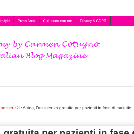
festyle
Press Area
Collabora con me
Privacy & GDPR
enessere
Antea, l'assistenza gratuita per pazienti in fase di malattie
 gratuita per pazienti in fase 