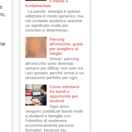
il cliente è
fondamentale
e
La parola sinergia è spesso
ro,
utilizzata in modo generico, ma
nel contesto esoterico assume
un significato molto più
concreto e determinan...
Piercing
ene
all'orecchio: guida
per scegliere al
meglio
Ormai i piercing
all’orecchio sono diventati
sempre più diffusi, non solo tra
i più giovani, perché ormai è un
accessorio perfetto per ogni ...
Come orientarsi
tra bandi e
opportunità per
studenti
Ogni anno
vengono pubblicati bandi rivolti
a studenti e famiglie con
l’obiettivo di sostenere
economicamente percorsi
formativi, vacanze stu...