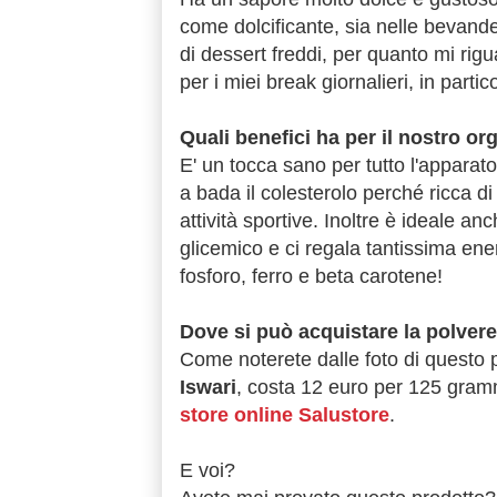
come dolcificante, sia nelle bevande 
di dessert freddi, per quanto mi rig
per i miei break giornalieri, in parti
Quali benefici ha per il nostro o
E' un tocca sano per tutto l'apparato 
a bada il colesterolo perché ricca di
attività sportive. Inoltre è ideale a
glicemico e ci regala tantissima ener
fosforo, ferro e beta carotene!
Dove si può acquistare la polver
Come noterete dalle foto di questo p
Iswari
, costa 12 euro per 125 gramm
store online Salustore
.
E voi?