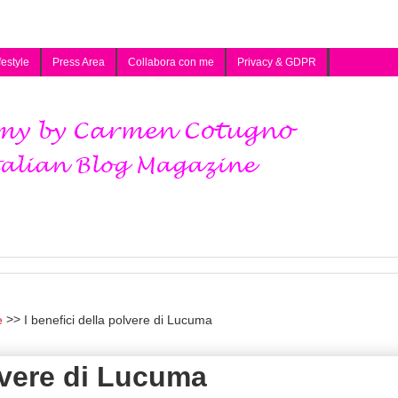
festyle
Press Area
Collabora con me
Privacy & GDPR
e
I benefici della polvere di Lucuma
olvere di Lucuma