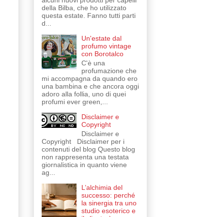
alcuni nuovi prodotti per capelli
della Bilba, che ho utilizzato
questa estate. Fanno tutti parti
d...
Un'estate dal
profumo vintage
con Borotalco
C'è una
profumazione che
mi accompagna da quando ero
una bambina e che ancora oggi
adoro alla follia, uno di quei
profumi ever green,...
Disclaimer e
Copyright
Disclaimer e
Copyright Disclaimer per i
contenuti del blog Questo blog
non rappresenta una testata
giornalistica in quanto viene
ag...
L’alchimia del
successo: perché
la sinergia tra uno
studio esoterico e