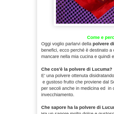
Come e perch
Oggi voglio parlarvi della
polvere d
benefici, ecco perché è destinato a
mancare nella mia cucina e quindi 
Che cos'è la polvere di Lucuma?
E' una polvere ottenuta disidratand
e gustoso frutto che proviene dal Sud 
per secoli anche in medicina ed in c
invecchiamento.
Che sapore ha la polvere di Lucu
Ha un sapore molto dolce e gustoso, 