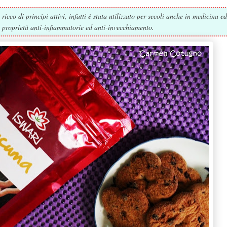
icco di principi attivi, infatti è stata utilizzato per secoli anche in medicina ed
e proprietà anti-infiammatorie ed anti-invecchiamento.