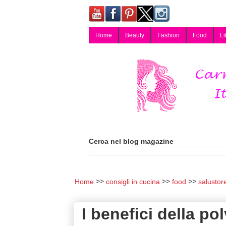
Home
Beauty
Fashion
Food
Li
Carmy, Blog magazine di Carmen Cotugno, blogger di Napoli: moda, bellezza, cucina, tecnologia, consigli per lo shopping, arredamento, recensioni cosmetiche, viaggi, fotografia, salute e benessere. Disponibile per collaborazioni blogger e per guest post.
Cerca nel blog magazine
Home
consigli in cucina
food
salustor
I benefici della p