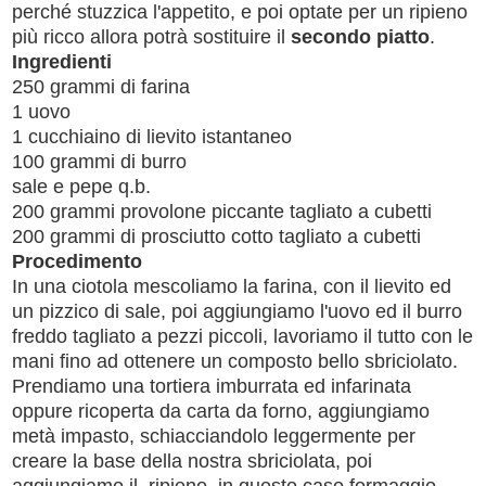
perché stuzzica l'appetito, e poi optate per un ripieno
più ricco allora potrà sostituire il
secondo piatto
.
Ingredienti
250 grammi di farina
1 uovo
1 cucchiaino di lievito istantaneo
100 grammi di burro
sale e pepe q.b.
200 grammi provolone piccante tagliato a cubetti
200 grammi di prosciutto cotto tagliato a cubetti
Procedimento
In una ciotola mescoliamo la farina, con il lievito ed
un pizzico di sale, poi aggiungiamo l'uovo ed il burro
freddo tagliato a pezzi piccoli, lavoriamo il tutto con le
mani fino ad ottenere un composto bello sbriciolato.
Prendiamo una tortiera imburrata ed infarinata
oppure ricoperta da carta da forno, aggiungiamo
metà impasto, schiacciandolo leggermente per
creare la base della nostra sbriciolata, poi
aggiungiamo il ripieno, in questo caso formaggio,