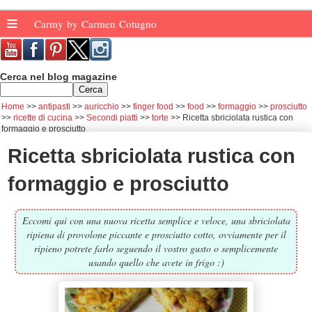
≡
Carmy by Carmen Cotugno
Cerca nel blog magazine
Home
antipasti
auricchio
finger food
food
formaggio
prosciutto
ricette di cucina
Secondi piatti
torte
Ricetta sbriciolata rustica con
formaggio e prosciutto
Ricetta sbriciolata rustica con
formaggio e prosciutto
Eccomi qui con una nuova ricetta semplice e veloce, una sbriciolata
ripiena di provolone piccante e prosciutto cotto, ovviamente per il
ripieno potrete farlo seguendo il vostro gusto o semplicemente
usando quello che avete in frigo :)