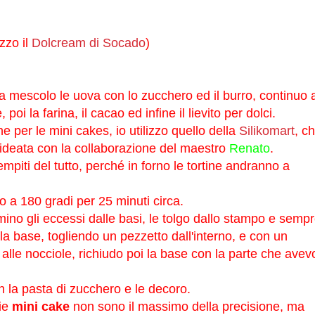
izzo il
Dolcream di Socado
)
ica mescolo le uova con lo zucchero ed il burro, continuo 
oi la farina, il cacao ed infine il lievito per dolci.
ne per le mini cakes, io utilizzo quello della
Silikomart
, c
ideata con la collaborazione del maestro
Renato
.
piti del tutto, perché in forno le tortine andranno a
o a 180 gradi per 25 minuti circa.
mino gli eccessi dalle basi, le tolgo dallo stampo e semp
la base, togliendo un pezzetto dall'interno, e con un
 alle nocciole, richiudo poi la base con la parte che avev
n la pasta di zucchero e le decoro.
ie
mini cake
non sono il massimo della precisione, ma