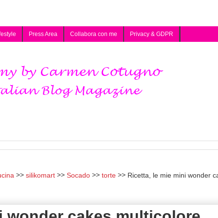
festyle
Press Area
Collabora con me
Privacy & GDPR
ucina
silikomart
Socado
torte
Ricetta, le mie mini wonder c
ni wonder cakes multicolore