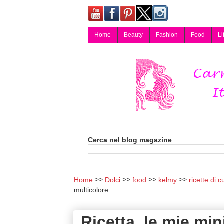
Home
Beauty
Fashion
Food
Li
Carmy, Blog magazine di Carmen Cotugno, blogger di Napoli: moda, bellezza, cucina, tecnologia, consigli per lo shopping, arredamento, recensioni cosmetiche, viaggi, fotografia, salute e benessere. Disponibile per collaborazioni blogger e per guest post.
Cerca nel blog magazine
Home
Dolci
food
kelmy
ricette di c
multicolore
Ricetta, le mie mi