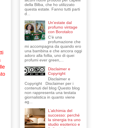
alcuni nuovi prodotti per capelli
della Bilba, che ho utilizzato
questa estate. Fanno tutti parti
d...
Un'estate dal
profumo vintage
con Borotalco
C'è una
profumazione che
mi accompagna da quando ero
una bambina e che ancora oggi
ti
adoro alla follia, uno di quei
a
profumi ever green,...
lle
Disclaimer e
Copyright
sto
Disclaimer e
Copyright Disclaimer per i
contenuti del blog Questo blog
non rappresenta una testata
giornalistica in quanto viene
ag...
L’alchimia del
successo: perché
la sinergia tra uno
studio esoterico e