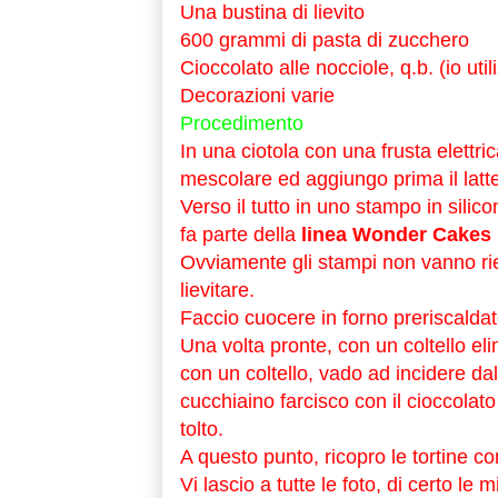
Una bustina di lievito
600 grammi di pasta di zucchero
Cioccolato alle nocciole, q.b. (io util
Decorazioni varie
Procedimento
In una ciotola con una frusta elettr
mescolare ed aggiungo prima il latte, p
Verso il tutto in uno stampo in silico
fa parte della
linea Wonder Cakes
Ovviamente gli stampi non vanno riem
lievitare.
Faccio cuocere in forno preriscaldat
Una volta pronte, con un coltello eli
con un coltello, vado ad incidere dal
cucchiaino farcisco con il cioccolato
tolto.
A questo punto, ricopro le tortine co
Vi lascio a tutte le foto, di certo le m