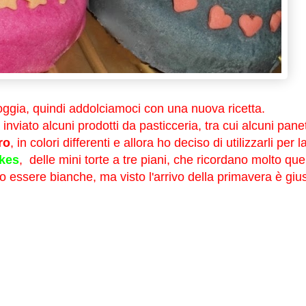
ioggia, quindi addolciamoci con una nuova ricetta.
nviato alcuni prodotti da pasticceria, tra cui alcuni panet
ro
, in colori differenti e allora ho deciso di utilizzarli per l
kes
, delle mini torte a tre piani, che ricordano molto que
o essere bianche, ma visto l'arrivo della primavera è giu