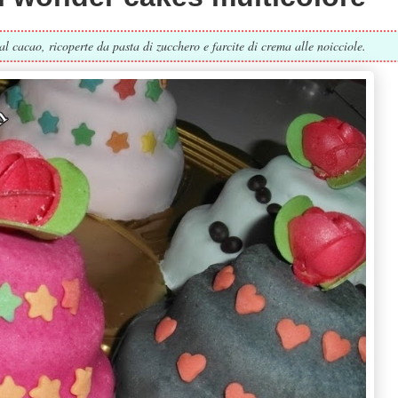
 al cacao, ricoperte da pasta di zucchero e farcite di crema alle noicciole.