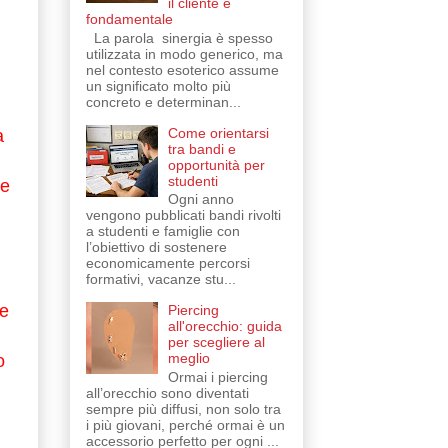
il cliente è
fondamentale
La parola sinergia è spesso
utilizzata in modo generico, ma
nel contesto esoterico assume
un significato molto più
concreto e determinan...
Come orientarsi
a
tra bandi e
opportunità per
studenti
he
Ogni anno
vengono pubblicati bandi rivolti
a studenti e famiglie con
l’obiettivo di sostenere
economicamente percorsi
formativi, vacanze stu...
re
Piercing
all'orecchio: guida
per scegliere al
meglio
o
Ormai i piercing
all’orecchio sono diventati
sempre più diffusi, non solo tra
i più giovani, perché ormai è un
accessorio perfetto per ogni ...