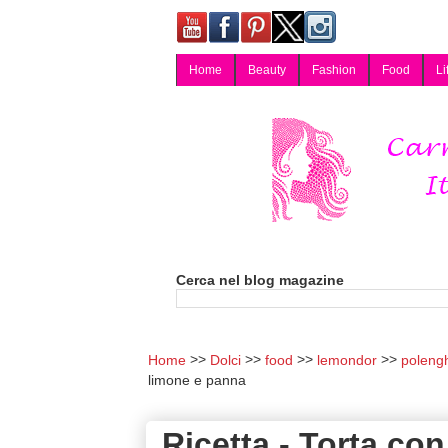
Home
Beauty
Fashion
Food
Li
Carmy, Blog magazine di Carmen Cotugno, blogger di Napoli: moda, bellezza, cucina, tecnologia, consigli per lo shopping, arredamento, recensioni cosmetiche, viaggi, fotografia, salute e benessere. Disponibile per collaborazioni blogger e per guest post.
Cerca nel blog magazine
Home
Dolci
food
lemondor
polengh
limone e panna
Ricetta - Torta co