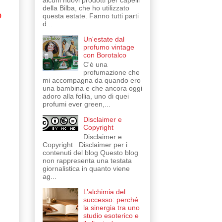
alcuni nuovi prodotti per capelli
della Bilba, che ho utilizzato
o
questa estate. Fanno tutti parti
d...
Un'estate dal
profumo vintage
con Borotalco
C'è una
profumazione che
mi accompagna da quando ero
una bambina e che ancora oggi
adoro alla follia, uno di quei
profumi ever green,...
Disclaimer e
Copyright
Disclaimer e
Copyright Disclaimer per i
contenuti del blog Questo blog
non rappresenta una testata
giornalistica in quanto viene
ag...
L’alchimia del
successo: perché
la sinergia tra uno
studio esoterico e