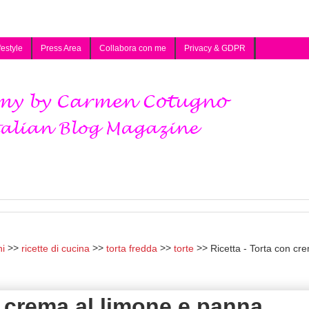
festyle
Press Area
Collabora con me
Privacy & GDPR
i
ricette di cucina
torta fredda
torte
Ricetta - Torta con cr
n crema al limone e panna