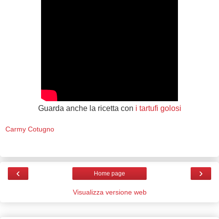
Guarda anche la ricetta con
i tartufi golosi
Carmy Cotugno
‹
›
Home page
Visualizza versione web