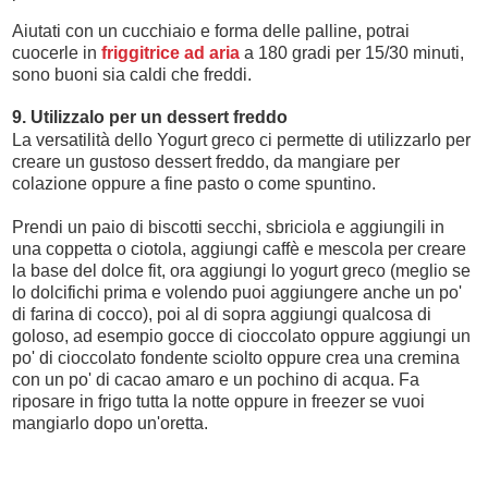
Aiutati con un cucchiaio e forma delle palline, potrai
cuocerle in
friggitrice ad aria
a 180 gradi per 15/30 minuti,
sono buoni sia caldi che freddi.
9. Utilizzalo per un dessert freddo
La versatilità dello Yogurt greco ci permette di utilizzarlo per
creare un gustoso dessert freddo, da mangiare per
colazione oppure a fine pasto o come spuntino.
Prendi un paio di biscotti secchi, sbriciola e aggiungili in
una coppetta o ciotola, aggiungi caffè e mescola per creare
la base del dolce fit, ora aggiungi lo yogurt greco (meglio se
lo dolcifichi prima e volendo puoi aggiungere anche un po'
di farina di cocco), poi al di sopra aggiungi qualcosa di
goloso, ad esempio gocce di cioccolato oppure aggiungi un
po' di cioccolato fondente sciolto oppure crea una cremina
con un po' di cacao amaro e un pochino di acqua. Fa
riposare in frigo tutta la notte oppure in freezer se vuoi
mangiarlo dopo un'oretta.