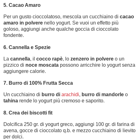
5. Cacao Amaro
Per un gusto cioccolatoso, mescola un cucchiaino di
cacao
amaro in polvere
nello yogurt. Se vuoi un effetto più
goloso, aggiungi anche qualche goccia di cioccolato
fondente.
6. Cannella e Spezie
La
cannella
, il
cocco rapè
, lo
zenzero in polvere
o un
pizzico di
noce moscata
possono arricchire lo yogurt senza
aggiungere calorie.
7. Burro di 100% Frutta Secca
Un cucchiaino di
burro di
arachidi
,
burro di mandorle
o
tahina
rende lo yogurt più cremoso e saporito.
8. Crea dei biscotti fit
Dolcifica 250 gr. di yogurt greco, aggiungi 100 gr. di farina di
avena, gocce di cioccolato q.b. e mezzo cucchiaino di lievito
per dolci.