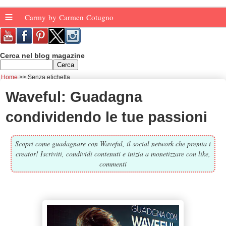
≡
Carmy by Carmen Cotugno
Cerca nel blog magazine
Home
Senza etichetta
Waveful: Guadagna
condividendo le tue passioni
Scopri come guadagnare con Waveful, il social network che premia i
creator! Iscriviti, condividi contenuti e inizia a monetizzare con like,
commenti