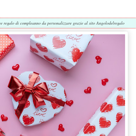
ee regalo di compleanno da personalizzare grazie al sito Angolodelregalo