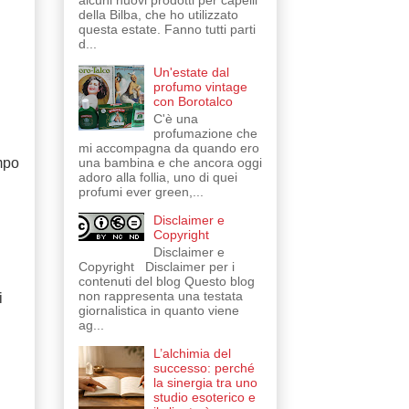
alcuni nuovi prodotti per capelli
della Bilba, che ho utilizzato
questa estate. Fanno tutti parti
d...
Un'estate dal
profumo vintage
con Borotalco
C'è una
profumazione che
mi accompagna da quando ero
una bambina e che ancora oggi
mpo
adoro alla follia, uno di quei
profumi ever green,...
Disclaimer e
Copyright
Disclaimer e
Copyright Disclaimer per i
contenuti del blog Questo blog
non rappresenta una testata
i
giornalistica in quanto viene
ag...
L’alchimia del
successo: perché
la sinergia tra uno
studio esoterico e