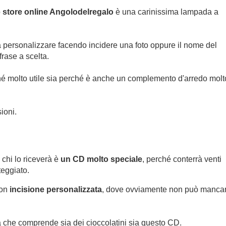
o
store online Angolodelregalo
è una carinissima lampada a
da personalizzare facendo incidere una foto oppure il nome del
frase a scelta.
ché molto utile sia perché è anche un complemento d'arredo molt
ioni.
 chi lo riceverà è
un CD molto speciale
, perché conterrà venti
teggiato.
con
incisione personalizzata
, dove ovviamente non può manca
 che comprende sia dei cioccolatini sia questo CD.