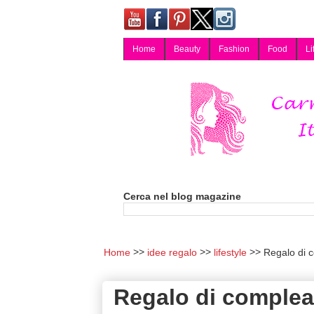
Home
Beauty
Fashion
Food
Li
Carmy, Blog magazine di Carmen Cotugno, blogger di Napoli: moda, bellezza, cucina, tecnologia, consigli per lo shopping, arredamento, recensioni cosmetiche, viaggi, fotografia, salute e benessere. Disponibile per collaborazioni blogger e per guest post.
Cerca nel blog magazine
Home
idee regalo
lifestyle
Regalo di c
Regalo di complean