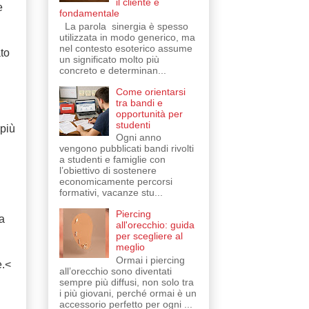
il cliente è
e
fondamentale
La parola sinergia è spesso
utilizzata in modo generico, ma
nel contesto esoterico assume
to
un significato molto più
concreto e determinan...
Come orientarsi
tra bandi e
opportunità per
studenti
 più
Ogni anno
vengono pubblicati bandi rivolti
a studenti e famiglie con
l’obiettivo di sostenere
economicamente percorsi
formativi, vacanze stu...
Piercing
a
all'orecchio: guida
per scegliere al
meglio
Ormai i piercing
e.<
all’orecchio sono diventati
sempre più diffusi, non solo tra
i più giovani, perché ormai è un
accessorio perfetto per ogni ...