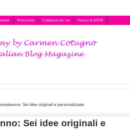
festyle
Press Area
Collabora con me
Privacy & GDPR
ompleanno: Sei idee originali e personalizzate
no: Sei idee originali e