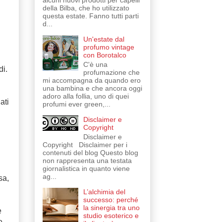
alcuni nuovi prodotti per capelli
della Bilba, che ho utilizzato
questa estate. Fanno tutti parti
d...
Un'estate dal
profumo vintage
con Borotalco
C'è una
di.
profumazione che
mi accompagna da quando ero
una bambina e che ancora oggi
adoro alla follia, uno di quei
ati
profumi ever green,...
Disclaimer e
Copyright
Disclaimer e
Copyright Disclaimer per i
contenuti del blog Questo blog
non rappresenta una testata
giornalistica in quanto viene
ag...
sa,
L’alchimia del
successo: perché
la sinergia tra uno
e
studio esoterico e
e