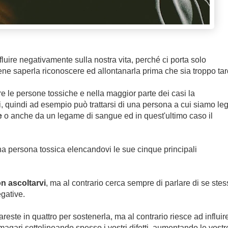
luire negativamente sulla nostra vita, perché ci porta solo
ne saperla riconoscere ed allontanarla prima che sia troppo tar
e le persone tossiche e nella maggior parte dei casi la
, quindi ad esempio può trattarsi di una persona a cui siamo leg
e
o anche da un legame di sangue ed in quest'ultimo caso il
a persona tossica elencandovi le sue cinque principali
n ascoltarvi
, ma al contrario cerca sempre di parlare di se stes
gative.
fareste in quattro per sostenerla, ma al contrario riesce ad influir
 magari sottolineando spesso i vostri difetti, aumentando le vostr