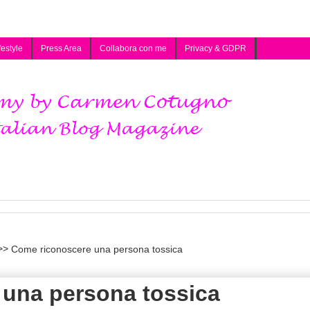
festyle
Press Area
Collabora con me
Privacy & GDPR
Come riconoscere una persona tossica
una persona tossica