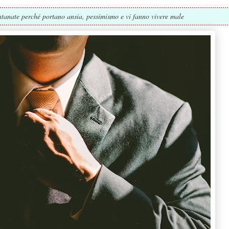
ntanate perché portano ansia, pessimismo e vi fanno vivere male