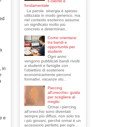
il cliente è
fondamentale
La parola sinergia è spesso
utilizzata in modo generico, ma
 ed
nel contesto esoterico assume
un significato molto più
concreto e determinan...
Come orientarsi
tra bandi e
opportunità per
a
studenti
Ogni anno
vengono pubblicati bandi rivolti
a studenti e famiglie con
 in
l’obiettivo di sostenere
economicamente percorsi
e
formativi, vacanze stu...
a
Piercing
all'orecchio: guida
per scegliere al
meglio
Ormai i piercing
all’orecchio sono diventati
sempre più diffusi, non solo tra
e e
i più giovani, perché ormai è un
accessorio perfetto per ogni ...