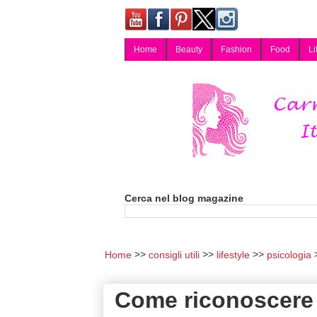
Home
Beauty
Fashion
Food
Li
Carmy, Blog magazine di Carmen Cotugno, blogger di Napoli: moda, bellezza, cucina, tecnologia, consigli per lo shopping, arredamento, recensioni cosmetiche, viaggi, fotografia, salute e benessere. Disponibile per collaborazioni blogger e per guest post.
Cerca nel blog magazine
Home
consigli utili
lifestyle
psicologia
Come riconoscere 