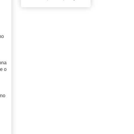
no
sona
ce o
gno