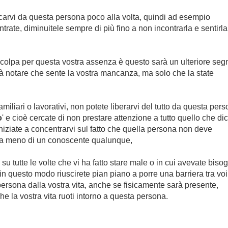
icarvi da questa persona poco alla volta, quindi ad esempio
ontrate, diminuitele sempre di più fino a non incontrarla e sentirla
in colpa per questa vostra assenza è questo sarà un ulteriore seg
rà notare che sente la vostra mancanza, ma solo che la state
miliari o lavorativi, non potete liberarvi del tutto da questa per
o
' e cioè cercate di non prestare attenzione a tutto quello che di
 iniziate a concentrarvi sul fatto che quella persona non deve
onta meno di un conoscente qualunque,
 su tutte le volte che vi ha fatto stare male o in cui avevate biso
in questo modo riuscirete pian piano a porre una barriera tra voi
persona dalla vostra vita, anche se fisicamente sarà presente,
e la vostra vita ruoti intorno a questa persona.