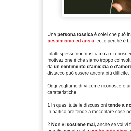
Una
persona tossica
è colei che può inf
pessimismo ed ansia
, ecco perché è be
Infatti spesso non riusciamo a riconoscer
motivazione è che siamo troppo coinvolti
da
un sentimento d'amicizia o d'amor
distacco può essere ancora più difficile.
Oggi vogliamo dirvi come riconoscere un
caratteristiche
1 In quasi tutte le discussioni
tende a no
in particolare tende a raccontare cose ne
2
Non vi sostiene mai
, anche se voi vi 
negativamente sulla
vostra autostima
,