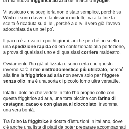
la mia nuova
friggitrice ad aria
del marchio
Eyugle
.
Vi assicuro che sceglierla non è stato semplice, perché su
Wish
ci sono davvero tantissimi modelli, ma alla fine la
scelta è ricaduta su di lei, perché a dirvi il vero già l'avevo
adocchiata da un bel po'.
Il pacco è arrivato in pochi giorni, anche perché ho scelto
una
spedizione rapida
ed era confezionato alla perfezione,
a prova di qualsiasi urto e di qualsiasi
corriere
maldestro.
Ovviamente l'ho già utilizzata e sono certa che questo
inverno sarà il mio
elettrodomestico più utilizzato
, perché
alla fine
la friggitrice ad aria
non serve solo per
friggere
senza olio
, ma è una sorta di piccolo forno ultra versatile.
Infatti il dolcino che vedete in foto l'ho proprio cotto con
questa friggitrice ad aria, una torta piccina con
farina di
castagne, cacao e con glassa al cioccolato
, insomma
una vera bontà.
Tra l'altro
la friggitrice
è dotata d'istruzioni in italiano, dove
c'è anche una lista di piatti da poter preparare accompagnati