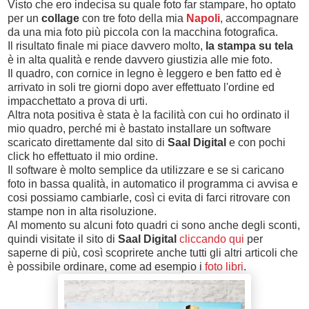
Visto che ero indecisa su quale foto far stampare, ho optato
per un
collage
con tre foto della mia
Napoli
, accompagnare
da una mia foto più piccola con la macchina fotografica.
Il risultato finale mi piace davvero molto,
la stampa su tela
è in alta qualità e rende davvero giustizia alle mie foto.
Il quadro, con cornice in legno è leggero e ben fatto ed è
arrivato in soli tre giorni dopo aver effettuato l'ordine ed
impacchettato a prova di urti.
Altra nota positiva è stata è la facilità con cui ho ordinato il
mio quadro, perché mi è bastato installare un software
scaricato direttamente dal sito di
Saal Digital
e con pochi
click ho effettuato il mio ordine.
Il software è molto semplice da utilizzare e se si caricano
foto in bassa qualità, in automatico il programma ci avvisa e
cosi possiamo cambiarle, così ci evita di farci ritrovare con
stampe non in alta risoluzione.
Al momento su alcuni foto quadri ci sono anche degli sconti,
quindi visitate il sito di
Saal Digital
cliccando qui
per
saperne di più, così scoprirete anche tutti gli altri articoli che
è possibile ordinare, come ad esempio i
foto libri
.