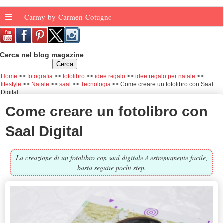
≡
Carmy by Carmen Cotugno
Cerca nel blog magazine
Home
fotografia
fotolibro
idee regalo
idee regalo per natale
lifestyle
Natale
saal
Tecnologia
Come creare un fotolibro con Saal
Digital
Come creare un fotolibro con
Saal Digital
La creazione di un fotolibro con saal digitale è estremamente facile,
basta seguire pochi step.