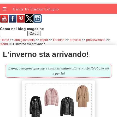
≡
Carmy by Carmen Cotugno
Cerca nel blog magazine
Home
abbigliamento
esprit
Fashion
preview
previewmoda
trend
L'inverno sta arrivando!
L'inverno sta arrivando!
Esprit, selezione giacche e cappotti autunno/inverno 2015/16 per lei
e per lui