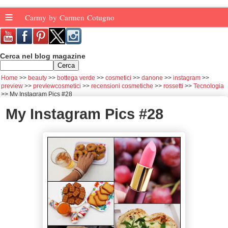
≡
Carmy by Carmen Cotugno
Cerca nel blog magazine
Home
beauty
bottega verde
cosmetici
danone
instagram
preview
previewcosmetici
recensioni cosmetiche
rossetti
Tecnologia
My Instagram Pics #28
My Instagram Pics #28