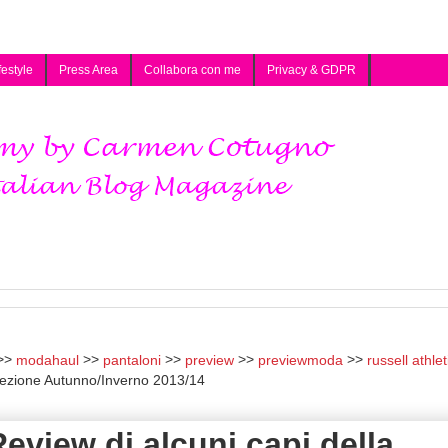
festyle
Press Area
Collabora con me
Privacy & GDPR
modahaul
pantaloni
preview
previewmoda
russell athlet
ollezione Autunno/Inverno 2013/14
Review di alcuni capi della