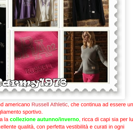
and americano
Russell Athletic
, che continua ad essere u
gliamento sportivo.
ta la
collezione autunno/inverno
, ricca di capi sia per lu
llente qualità, con perfetta vestibilità e curati in ogni