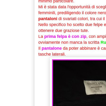
minimo particolare.
Mi è stata data l'opportunità di sceg
femminili, prediligendo il colore ner
pantaloni
di svariati colori, tra cui il
Nello specifico ho scelto due felpe 
ottenere due graziose tute.
La
prima felpa è con zip
, con ampi
ovviamente non manca la scritta
Ru
Il
pantalone
da poter abbinare è cara
tasche laterali.