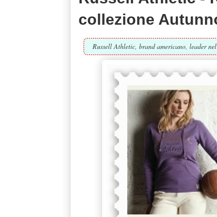
collezione Autunn
Russell Athletic, brand americano, leader nel