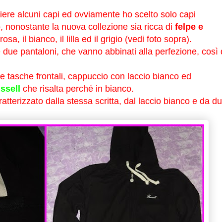
liere alcuni capi ed ovviamente ho scelto solo capi
o, nonostante la nuova collezione sia ricca di
felpe e
 rosa, il bianco, il lilla ed il grigio (vedi foto sopra).
e due pantaloni, che vanno abbinati alla perfezione, così
e tasche frontali, cappuccio con laccio bianco ed
ssell
che risalta perché in bianco.
tterizzato dalla stessa scritta, dal laccio bianco e da d