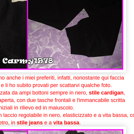
 anche i miei preferiti, infatti, nonostante qui faccia
e li ho subito provati per scattarvi qualche foto.
zzata da ampi bottoni sempre in nero,
stile cardigan
,
perta, con due tasche frontali e l'immancabile scritta
niziali in rilievo ed in maiuscolo.
n laccio regolabile in nero, elasticizzato e a vita bassa, c
etro, in
stile jeans
e a
vita bassa
.