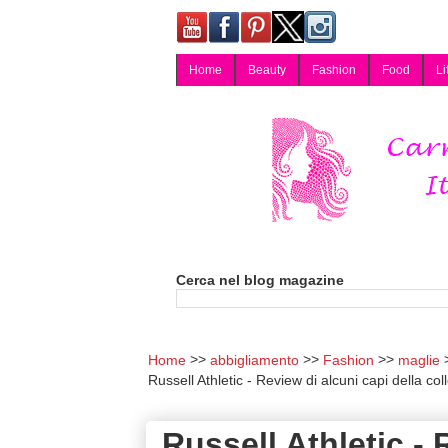
Home
Beauty
Fashion
Food
Li
Carmy, Blog magazine di Carmen Cotugno, blogger di Napoli: moda, bellezza, cucina, tecnologia, consigli per lo shopping, arredamento, recensioni cosmetiche, viaggi, fotografia, salute e benessere. Disponibile per collaborazioni blogger e per guest post.
Cerca nel blog magazine
Home
abbigliamento
Fashion
maglie
Russell Athletic - Review di alcuni capi della c
Russell Athletic - 