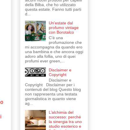
alcuni nuovi prodotti per capelli
della Bilba, che ho utilizzato
questa estate. Fanno tutti parti
d...
Un'estate dal
profumo vintage
con Borotalco
C'è una
profumazione che
mi accompagna da quando ero
una bambina e che ancora oggi
adoro alla follia, uno di quei
profumi ever green,...
Disclaimer e
Copyright
Disclaimer e
Copyright Disclaimer per i
contenuti del blog Questo blog
non rappresenta una testata
giornalistica in quanto viene
no
ag...
L’alchimia del
i
successo: perché
la sinergia tra uno
studio esoterico e