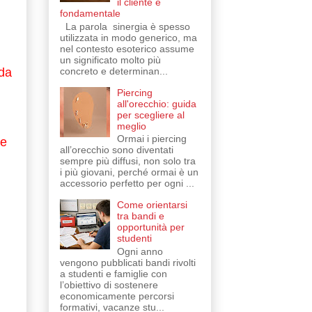
il cliente è
fondamentale
La parola sinergia è spesso
utilizzata in modo generico, ma
nel contesto esoterico assume
un significato molto più
concreto e determinan...
 da
Piercing
all'orecchio: guida
per scegliere al
meglio
Ormai i piercing
ue
all’orecchio sono diventati
sempre più diffusi, non solo tra
i più giovani, perché ormai è un
accessorio perfetto per ogni ...
Come orientarsi
tra bandi e
opportunità per
studenti
Ogni anno
vengono pubblicati bandi rivolti
a studenti e famiglie con
l’obiettivo di sostenere
economicamente percorsi
formativi, vacanze stu...