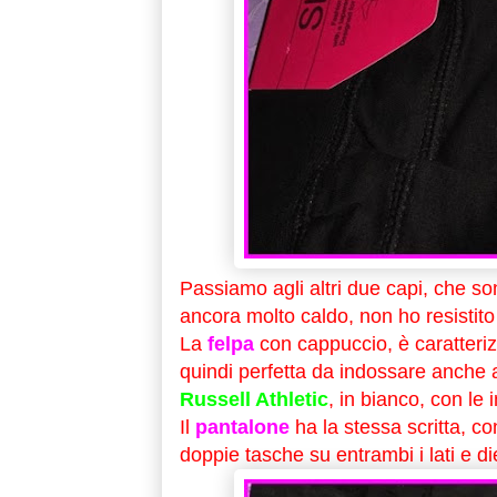
Passiamo agli altri due capi, che sono
ancora molto caldo, non ho resistito 
La
felpa
con cappuccio, è caratteri
quindi perfetta da indossare anche a
Russell Athletic
, in bianco, con le i
Il
pantalone
ha la stessa scritta, co
doppie tasche su entrambi i lati e di