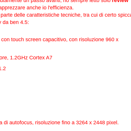
tamente un passo avanti, ho sempre letto solo
review
apprezzare anche io l'efficienza.
parte delle caratteristiche tecniche, tra cui di certo spicca
y da ben 4.5:
con touch screen capacitivo, con risoluzione 960 x
re, 1.2GHz Cortex A7
1.2
a di autofocus, risoluzione fino a 3264 x 2448 pixel.