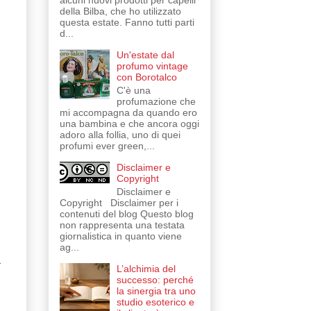
alcuni nuovi prodotti per capelli
della Bilba, che ho utilizzato
questa estate. Fanno tutti parti
d...
Un'estate dal
profumo vintage
con Borotalco
C'è una
profumazione che
mi accompagna da quando ero
una bambina e che ancora oggi
adoro alla follia, uno di quei
profumi ever green,...
Disclaimer e
Copyright
Disclaimer e
Copyright Disclaimer per i
contenuti del blog Questo blog
non rappresenta una testata
giornalistica in quanto viene
ag...
a
L’alchimia del
successo: perché
la sinergia tra uno
studio esoterico e