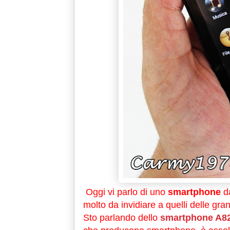
Oggi vi parlo di uno
smartphone
da
molto da invidiare a quelli delle gra
Sto parlando dello
smartphone A82