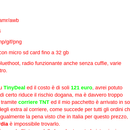
amr/awb
4
p/gif/png
 con micro sd card fino a 32 gb
 bluethoot, radio funzionante anche senza cuffie, varie
tro.
su
TinyDeal
ed il costo è di soli
121 euro
, avrei potuto
 di certo riduce il rischio dogana, ma è davvero troppo
e tramite
corriere TNT
ed il mio pacchetto è arrivato in sol
gli extra al corriere, come succede per tutti gli ordini c
gualmente la pena visto che in Italia per questo prezzo,
rdia
è impossibile trovarlo.