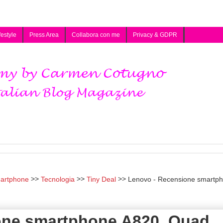
festyle
Press Area
Collabora con me
Privacy & GDPR
artphone
Tecnologia
Tiny Deal
Lenovo - Recensione smartp
one smartphone A820, Quad