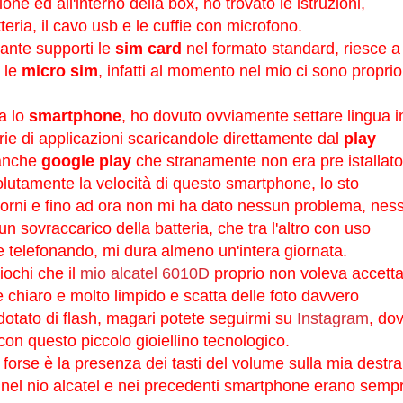
one ed all'interno della box, ho trovato le istruzioni,
teria, il cavo usb e le cuffie con microfono.
nte supporti le
sim card
nel formato standard, riesce a
 le
micro sim
, infatti al momento nel mio ci sono proprio
a lo
smartphone
, ho dovuto ovviamente settare lingua i
erie di applicazioni scaricandole direttamente dal
play
e anche
google play
che stranamente non era pre istallato
olutamente la velocità di questo smartphone, lo sto
iorni e fino ad ora non mi ha dato nessun problema, nes
 sovraccarico della batteria, che tra l'altro con uso
 telefonando, mi dura almeno un'intera giornata.
iochi che il
mio alcatel 6010D
proprio non voleva accetta
 è chiaro e molto limpido e scatta delle foto davvero
dotato di flash, magari potete seguirmi su
Instagram
, do
con questo piccolo gioiellino tecnologico.
 forse è la presenza dei tasti del volume sulla mia destra
 nel nio alcatel e nei precedenti smartphone erano semp