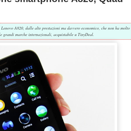
e Lenovo A820, dalle alte prestazioni ma davvero economico, che non ha molto
lle grandi marche internazionali, acquistabile u TinyDeal.