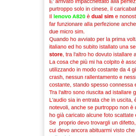
E' arrivato impacchettato alla perfezi
purtroppo solo in cinese, il caricabat
Il
lenovo A820
è
dual sim
e nonosta
far funzionare alla perfezione anche
due micro sim.
Quando ho avviato per la prima volt
italiano ed ho subito istallato una s
store
, tra l'altro ho dovuto istallar
La cosa che più mi ha colpito è ass
utilizzando in modo costante da 4 g
crash, nessun rallentamento e nessun
costante, stando spesso connessa e
Tra l'altro sono riuscita ad istallare g
L'audio sia in entrata che in uscita,
notevoli, anche se purtroppo non è 
ho già caricato alcune foto scattate 
Se proprio devo trovargli un difetto,
cui devo ancora abituarmi visto che