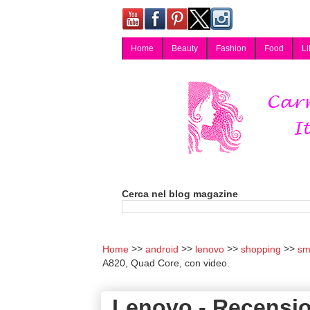
Home
Beauty
Fashion
Food
Li
Carmy, Blog magazine di Carmen Cotugno, blogger di Napoli: moda, bellezza, cucina, tecnologia, consigli per lo shopping, arredamento, recensioni cosmetiche, viaggi, fotografia, salute e benessere. Disponibile per collaborazioni blogger e per guest post.
Cerca nel blog magazine
Home
android
lenovo
shopping
sm
A820, Quad Core, con video.
Lenovo - Recensi