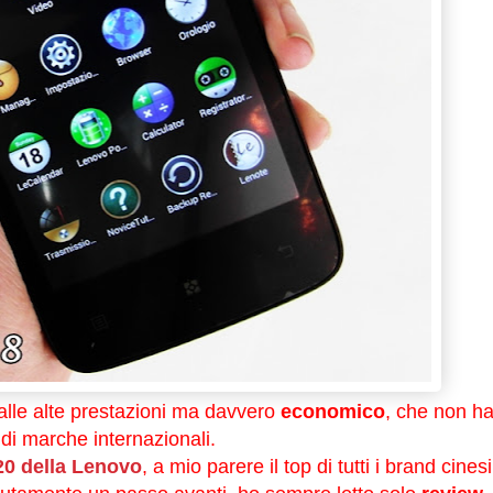
lle alte prestazioni ma davvero
economico
, che non h
ndi marche internazionali.
0 della Lenovo
, a mio parere il top di tutti i brand cinesi