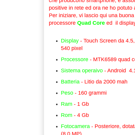
che producono smartphone, è assolu
positive in rete ed ora ne ho potuto 
Per iniziare, vi lascio qui una buona 
processore
Quad Core
ed il displa
Display
- Touch Screen da 4.5, 
540 pixel
Processore
- MTK6589 quad co
Sistema operaivo
- Android 4.
Batteria
- Litio da 2000 mah
Peso
- 160 grammi
Ram
- 1 Gb
Rom
- 4 Gb
Fotocamera
- Posteriore, dotat
(8.0 MP)