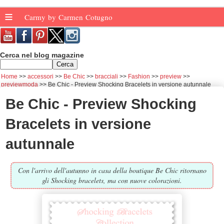
≡
Carmy by Carmen Cotugno
Cerca nel blog magazine
Home
accessori
Be Chic
bracciali
Fashion
preview
previewmoda
Be Chic - Preview Shocking Bracelets in versione autunnale
Be Chic - Preview Shocking
Bracelets in versione
autunnale
Con l'arrivo dell'autunno in casa della boutique Be Chic ritornano
gli Shocking bracelets, ma con nuove colorazioni.