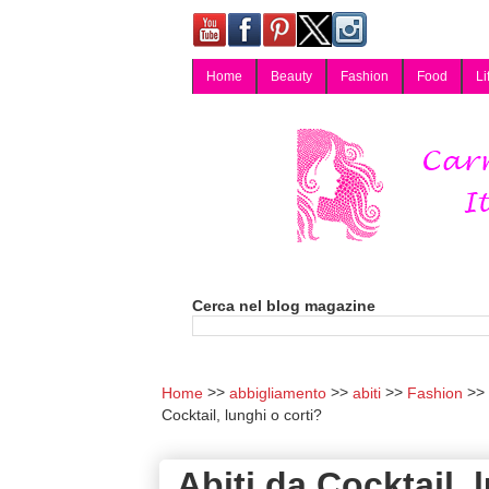
Home
Beauty
Fashion
Food
Li
Carmy, Blog magazine di Carmen Cotugno, blogger di Napoli: moda, bellezza, cucina, tecnologia, consigli per lo shopping, arredamento, recensioni cosmetiche, viaggi, fotografia, salute e benessere. Disponibile per collaborazioni blogger e per guest post.
Cerca nel blog magazine
Home
abbigliamento
abiti
Fashion
Cocktail, lunghi o corti?
Abiti da Cocktail, 