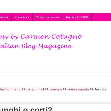
festyle
Press Area
Collabora con me
Privacy & GDPR
fashion trend
persunmall
preview
previewmoda
Abiti da
lunghi o corti?