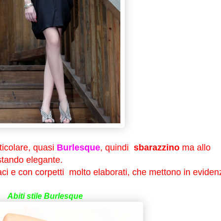
icolare, quasi
Burlesque
, quindi
sbarazzino
ma allo
stando elegante.
aci e con corpetti molto elaborati, che mettono in eviden
Abiti stile Burlesque