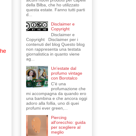
alcuni nuovi prodotti per capelli
della Bilba, che ho utilizzato
questa estate. Fanno tutti parti
d...
Disclaimer e
Copyright
Disclaimer e
Copyright Disclaimer per i
contenuti del blog Questo blog
non rappresenta una testata
che
giornalistica in quanto viene
ag...
Un'estate dal
profumo vintage
con Borotalco
C'è una
profumazione che
mi accompagna da quando ero
una bambina e che ancora oggi
adoro alla follia, uno di quei
profumi ever green,...
Piercing
all'orecchio: guida
per scegliere al
meglio