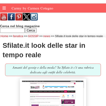
≡
Carmy by Carmen Cotugno
Cerca nel blog magazine
Home
fanatica
GOSSIP
news
Sfilate.it look delle star in tempo reale
Sfilate.it look delle star in
tempo reale
Amanti del gossip e della moda? Su Sfilate.it c'è una rubrica
dedicata agli outfit delle celebrità.