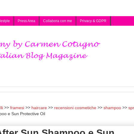
festyle
Press Area
Collabora con me
Privacy & GDPR
li
framesi
haircare
recensioni cosmetiche
shampoo
sp
oo e Sun Protective Oil
After Sun Shampoo e Sun