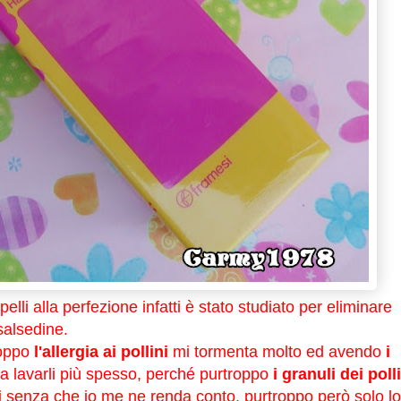
pelli alla perfezione infatti è stato studiato per eliminare
salsedine.
roppo
l'allergia ai pollini
mi tormenta molto ed avendo
i
 a lavarli più spesso, perché purtroppo
i granuli dei poll
i
senza che io me ne renda conto, purtroppo però solo lo