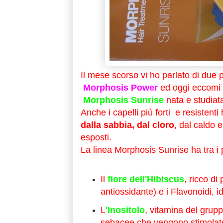
Il mese scorso vi ho parlato di due pr
Morphosis Power
ed oggi eccomi c
Morphosis Sunrise
nata e studiata
Anche i capelli più forti e resistent
dalla sabbia, dal cloro
, dal caldo e 
esposti.
La linea Morphosis Sunrise ha tra i p
Il
fiore dell'Hibiscus
, ricco di
antiossidante) e i Flavonoidi, id
L
'Inositolo
, vitamina del grupp
sebacee che vengono stimolate