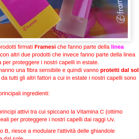
odotti firmati
Framesi
che fanno parte della
linea
on altri due prodotti che invece fanno parte della linea
 per proteggere i nostri capelli in estate.
i hanno una fibra sensibile e quindi vanno
protetti dal sol
da tutti gli altri fattori a cui in estate i nostri capelli sono
rincipali ingredienti:
 principi attivi tra cui spiccano la Vitamina C (ottimo
eali per proteggere i nostri capelli dai raggi Uv.
o B, riesce a modulare l'attività delle ghiandole
 dal sole.