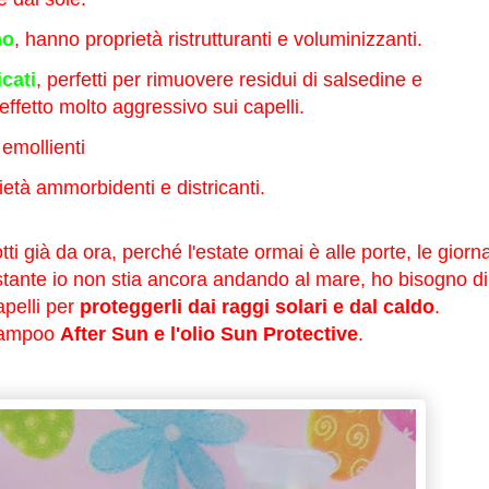
no
, hanno proprietà ristrutturanti e voluminizzanti.
cati
, perfetti per rimuovere residui di salsedine e
ffetto molto aggressivo sui capelli.
 emollienti
ietà ammorbidenti e districanti.
tti già da ora, perché l'estate ormai è alle porte, le
giorna
tante io non stia ancora andando al mare, ho bisogno di
apelli per
proteggerli dai raggi solari e dal caldo
.
Shampoo
After Sun e l'
olio Sun Protective
.