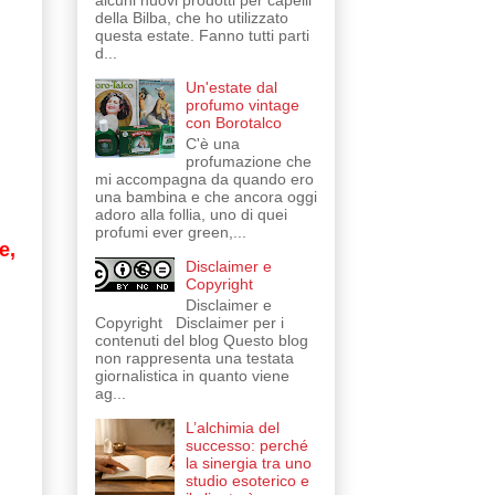
alcuni nuovi prodotti per capelli
della Bilba, che ho utilizzato
questa estate. Fanno tutti parti
d...
Un'estate dal
profumo vintage
con Borotalco
C'è una
profumazione che
mi accompagna da quando ero
una bambina e che ancora oggi
adoro alla follia, uno di quei
profumi ever green,...
e,
Disclaimer e
Copyright
Disclaimer e
Copyright Disclaimer per i
contenuti del blog Questo blog
non rappresenta una testata
giornalistica in quanto viene
ag...
L’alchimia del
successo: perché
la sinergia tra uno
studio esoterico e