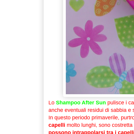
Lo
Shampoo After Sun
pulisce i ca
anche eventuali residui di sabbia e 
In questo periodo primaverile, purt
capelli
molto lunghi, sono costretta
possono intrappolarsi tra i capell