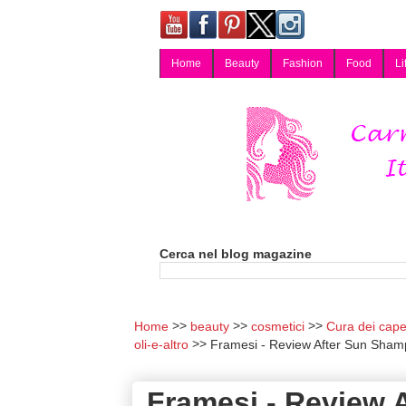
Home
Beauty
Fashion
Food
Li
Carmy, Blog magazine di Carmen Cotugno, blogger di Napoli: moda, bellezza, cucina, tecnologia, consigli per lo shopping, arredamento, recensioni cosmetiche, viaggi, fotografia, salute e benessere. Disponibile per collaborazioni blogger e per guest post.
Cerca nel blog magazine
Home
beauty
cosmetici
Cura dei capel
oli-e-altro
Framesi - Review After Sun Shamp
Framesi - Review 