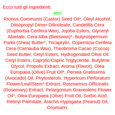
Ecco tutti gli ingredienti.
Inci
Ricinus Communis (Castor) Seed Oil*, Oleyl Alcohol,
Diisopropyl Dimer Dilinoleate, Candelilla Cera
(Euphorbia Cerifera Wax), Jojoba Esters, Glyceryl
Abietate, Cera Alba (Beeswax)*, Butyrospermum
Parkii (Shea) Butter*, Tricaprylin, Copernicia Cerifera
Cera (Carnauba Wax), Theobroma Cacao (Cocoa)
Seed Butter, Cetyl Esters, Hydrogenated Olive Oil
Cetyl Esters, Caprylic/Capric Triglyceride, Butylene
Glycol, Propolis Extract, Aroma (Flavor), Olea
Europaea (Olive) Fruit Oil*, Persea Gratissima
(Avocado) Oil, Phytosterols, Hypericum Perforatum
Flower/Leaf/Stem* Extract, Rosmarinus Officinalis
(Rosemary) Extract, Pelargonium Graveolens Flower
Oil*, Olea Europaea (Olive) Fruit Oil, Sorbic Acid,
Retinyl Palmitate, Arachis Hypogaea (Peanut) Oil,
Coumarin.