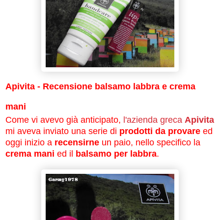
Apivita - Recensione balsamo labbra e crema
mani
Come vi avevo già anticipato,
l'azienda greca
Apivita
mi aveva inviato una serie di
prodotti da provare
ed
oggi inizio a
recensirne
un paio, nello specifico la
crema mani
ed il
balsamo per labbra
.