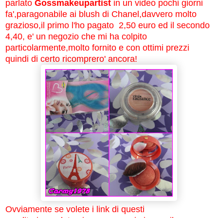
parlato
G
ossmakeupartist
in un video pochi giorni
fa',paragonabile ai blush di Chanel,
davvero molto
grazioso,il primo l'ho pagato 2,50 euro ed il secondo
4,40, e' un negozio che mi ha colpito
particolarmente,molto fornito e con ottimi prezzi
quindi di certo ricomprero' ancora!
Ovviamente se volete i link di questi