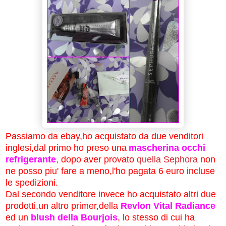
Passiamo da ebay,ho acquistato da due venditori
inglesi,dal primo ho preso una
mascherina occhi
refrigerante
, dopo aver provato
quella Sephora
non
ne posso piu' fare a meno,l'ho pagata 6 euro incluse
le spedizioni.
Dal secondo venditore invece ho acquistato altri due
prodotti,un altro
primer,della
Revlon Vital Radiance
ed un
blush della Bourjois
, lo stesso di cui ha