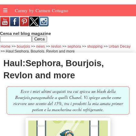
≡
Carmy by Carmen Cotugno
Cerca nel blog magazine
Home
bourjois
news
revlon
sephora
shopping
Urban Decay
Haul:Sephora, Bourjois, Revlon and more
Haul:Sephora, Bourjois,
Revlon and more
Ecco i miei ultimi acquisti tra cui spicca un blush della
Bourjois,paragonabile a quelli Chanel. Vi spiego anche come
ricevere uno sconto del 15%, tra i prodotti la mia amata primer
potion e la mascherina occhi refrigerante.