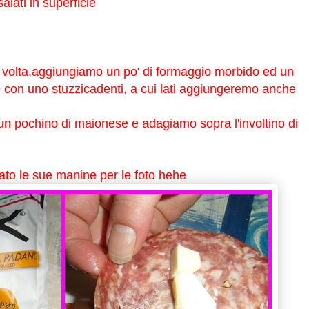
lati in superficie
 volta,aggiungiamo un po' di formaggio morbido ed un
 con uno stuzzicadenti, a cui lati aggiungeremo anche
n pochino di maionese e adagiamo sopra l'involtino di
ato le sue manine per le foto hehe