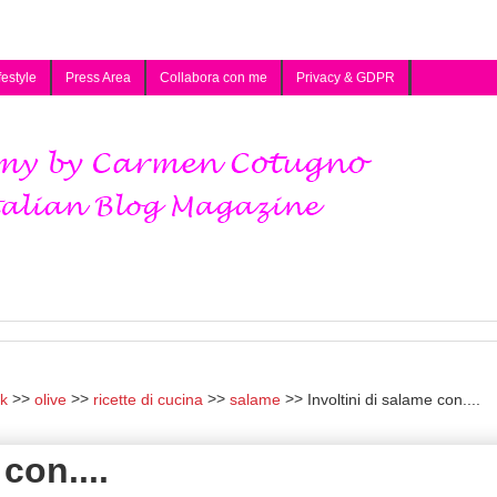
festyle
Press Area
Collabora con me
Privacy & GDPR
k
olive
ricette di cucina
salame
Involtini di salame con....
con....