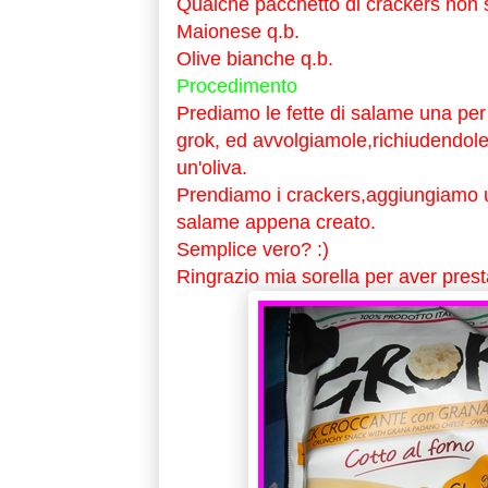
Qualche pacchetto di crackers non sa
Maionese q.b.
Olive bianche q.b.
Procedimento
Prediamo le fette di salame una per
grok, ed avvolgiamole,richiudendole
un'oliva.
Prendiamo i crackers,aggiungiamo u
salame appena creato.
Semplice vero? :)
Ringrazio mia sorella per aver prest