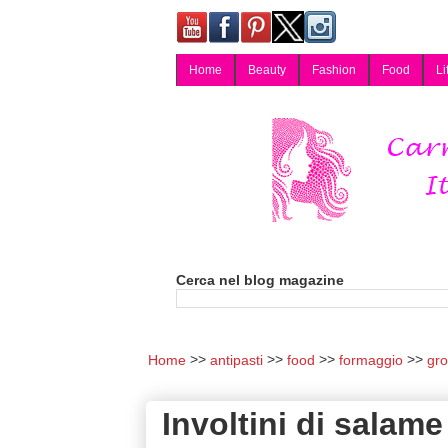
Home
Beauty
Fashion
Food
Li
Carmy, Blog magazine di Carmen Cotugno, blogger di Napoli: moda, bellezza, cucina, tecnologia, consigli per lo shopping, arredamento, recensioni cosmetiche, viaggi, fotografia, salute e benessere. Disponibile per collaborazioni blogger e per guest post.
Cerca nel blog magazine
Home
antipasti
food
formaggio
gro
Involtini di salame 