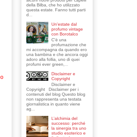
alcuni nuovi prodotti per capelli
della Bilba, che ho utilizzato
questa estate. Fanno tutti parti
d...
Un'estate dal
profumo vintage
con Borotalco
C'è una
profumazione che
mi accompagna da quando ero
una bambina e che ancora oggi
adoro alla follia, uno di quei
profumi ever green,...
Disclaimer e
no
Copyright
Disclaimer e
Copyright Disclaimer per i
contenuti del blog Questo blog
non rappresenta una testata
giornalistica in quanto viene
ag...
L’alchimia del
successo: perché
la sinergia tra uno
studio esoterico e