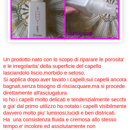
Un prodotto nato con lo scopo di riparare le porosita'
e le irregolarita' della superficie del capello
lasciandolo liscio,morbido e setoso.
Si applica dopo aver lavato i capelli,sui capelli ancora
bagnati,senza bisogno di risciacquare,ma si procede
direttamente all'asciugatura.
Io ho i capelli molto delicati e tendenzialmente secchi
e gia' dal primo utilizzo ho notato i capelli visibilmente
davvero molto piu' luminosi,lucidi e ben districati.
Ha una consistenza fluida e cremosa allo stesso
tempo,e' incolore ed assolutamente non