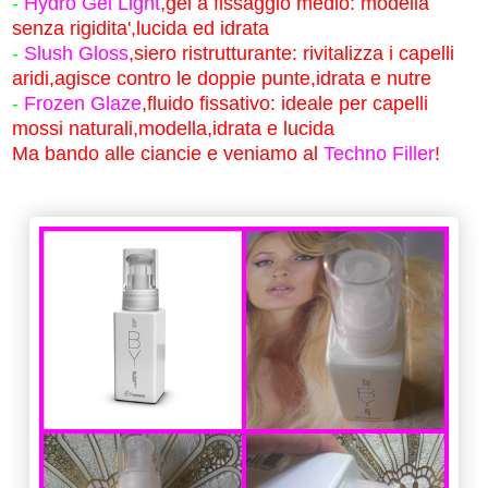
-
Hydro Gel Light
,gel a fissaggio medio: modella
senza rigidita',lucida ed idrata
-
Slush Gloss
,siero ristrutturante: rivitalizza i capelli
aridi,agisce contro le doppie punte,idrata e nutre
-
Frozen Glaze
,fluido fissativo: ideale per capelli
mossi naturali,modella,idrata e lucida
Ma bando alle ciancie e veniamo al
Techno Filler
!