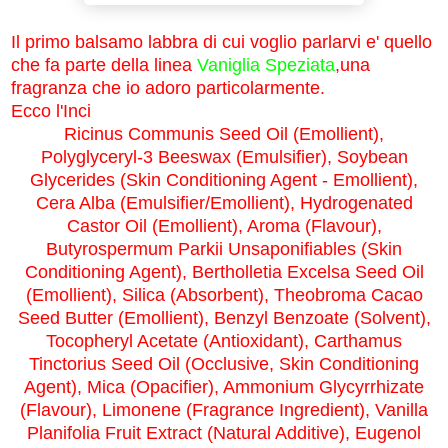
Il primo balsamo labbra di cui voglio parlarvi e' quello
che fa parte della linea
Vaniglia Speziata
,una
fragranza che io adoro particolarmente.
Ecco l'Inci
Ricinus Communis Seed Oil (Emollient),
Polyglyceryl-3 Beeswax (Emulsifier), Soybean
Glycerides (Skin Conditioning Agent - Emollient),
Cera Alba (Emulsifier/Emollient), Hydrogenated
Castor Oil (Emollient), Aroma (Flavour),
Butyrospermum Parkii Unsaponifiables (Skin
Conditioning Agent), Bertholletia Excelsa Seed Oil
(Emollient), Silica (Absorbent), Theobroma Cacao
Seed Butter (Emollient), Benzyl Benzoate (Solvent),
Tocopheryl Acetate (Antioxidant), Carthamus
Tinctorius Seed Oil (Occlusive, Skin Conditioning
Agent), Mica (Opacifier), Ammonium Glycyrrhizate
(Flavour), Limonene (Fragrance Ingredient), Vanilla
Planifolia Fruit Extract (Natural Additive), Eugenol