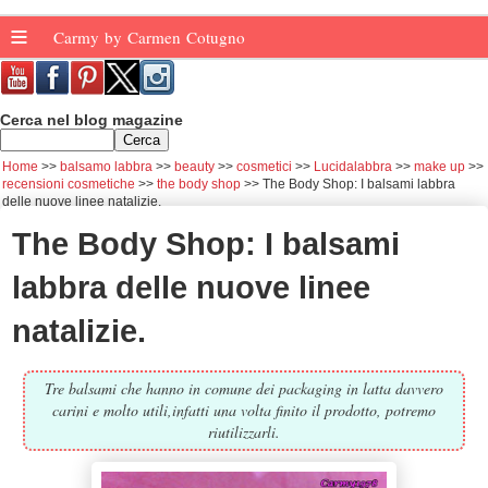
≡
Carmy by Carmen Cotugno
Cerca nel blog magazine
Home
balsamo labbra
beauty
cosmetici
Lucidalabbra
make up
recensioni cosmetiche
the body shop
The Body Shop: I balsami labbra
delle nuove linee natalizie.
The Body Shop: I balsami
labbra delle nuove linee
natalizie.
Tre balsami che hanno in comune dei packaging in latta davvero
carini e molto utili,infatti una volta finito il prodotto, potremo
riutilizzarli.