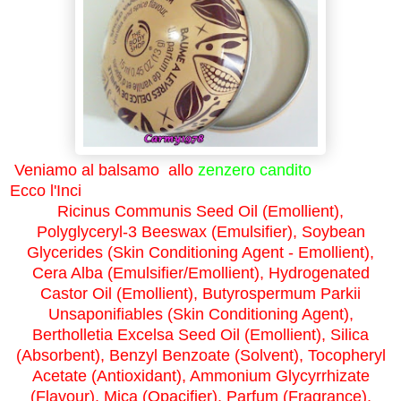
Veniamo al balsamo allo
zenzero candito
Ecco l'Inci
Ricinus Communis Seed Oil (Emollient),
Polyglyceryl-3 Beeswax (Emulsifier), Soybean
Glycerides (Skin Conditioning Agent - Emollient),
Cera Alba (Emulsifier/Emollient), Hydrogenated
Castor Oil (Emollient), Butyrospermum Parkii
Unsaponifiables (Skin Conditioning Agent),
Bertholletia Excelsa Seed Oil (Emollient), Silica
(Absorbent), Benzyl Benzoate (Solvent), Tocopheryl
Acetate (Antioxidant), Ammonium Glycyrrhizate
(Flavour), Mica (Opacifier), Parfum (Fragrance),