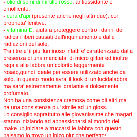
-
olio di semi di mirtillo rosso
, antiossidante e
emolliente.
-
cera d'api
(presente anche negli altri due), con
proprieta' lenitive.
-
v
itamina E
, a
iuta a proteggere contro i danni dei
radicali liberi causati dall'inquinamento e dalle
radiazioni del sole.
Tra i tre e' il piu' luminoso infatti e' caratterizzato dalla
presenza di una manciata di micro glitter ed inoltre
regala alle labbra un colorito leggermente
rosato,quindi ideale per essere utilizzato anche da
solo, in questo modo avra' il look di un lucidalabbra
ma sara' estremamente idratante e dolcemente
profumato.
Non ha una consistenza cremosa come gli altri,ma
ha una consistenza piu' simile ad un gloss.
Lo consiglio soprattutto alle giovanissime che magari
stanno iniziando ad appassionarsi al mondo del
make up,iniziare a truccarsi le labbra con questo
balsamo,lo trovo un inizo piu' che perfetto!