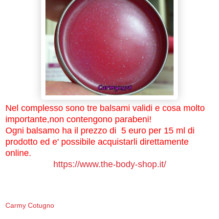
Nel complesso sono tre balsami validi e cosa molto
importante,non contengono parabeni!
Ogni balsamo ha il prezzo di 5 euro per 15 ml di
prodotto ed e' possibile acquistarli direttamente
online.
https://www.the-body-shop.it/
Carmy Cotugno