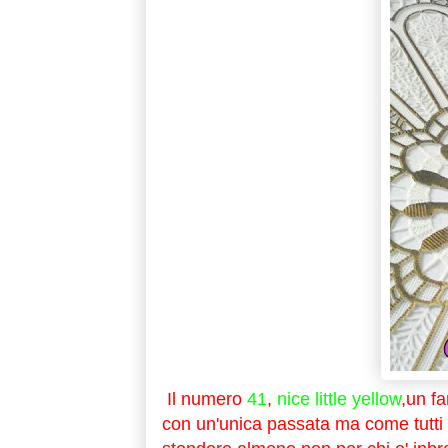
Il numero
41
,
nice little yellow
,un f
con un'unica passata ma come tutti g