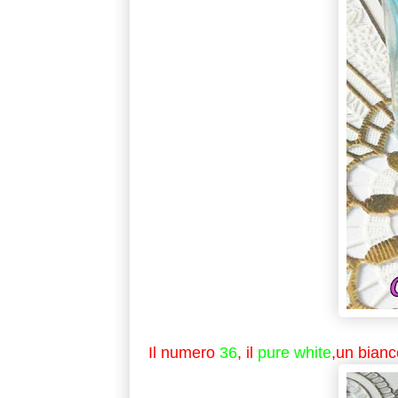
Il numero
36
, il
pure white
,un bianc