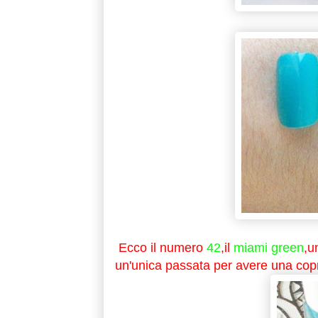
Ecco il numero
42
,il
miami green
,u
un'unica passata per avere una copr