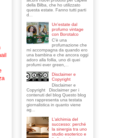
alcuni nuovi prodotti per capelli
della Bilba, che ho utilizzato
questa estate. Fanno tutti parti
d...
Un'estate dal
profumo vintage
con Borotalco
C'è una
profumazione che
n
mi accompagna da quando ero
ail
una bambina e che ancora oggi
adoro alla follia, uno di quei
profumi ever green,...
e
Disclaimer e
za
Copyright
Disclaimer e
Copyright Disclaimer per i
contenuti del blog Questo blog
non rappresenta una testata
giornalistica in quanto viene
ag...
L’alchimia del
successo: perché
la sinergia tra uno
studio esoterico e