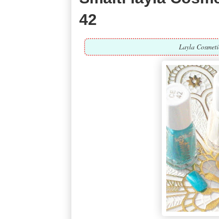
42
Layla Cosmetic