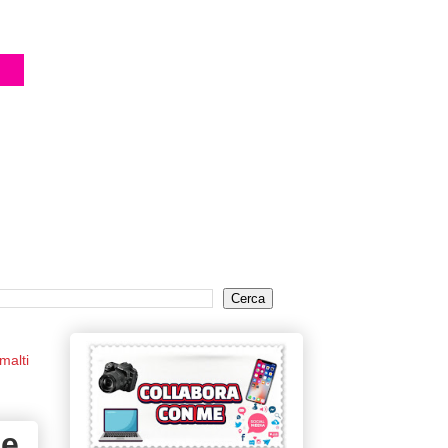
malti
 e