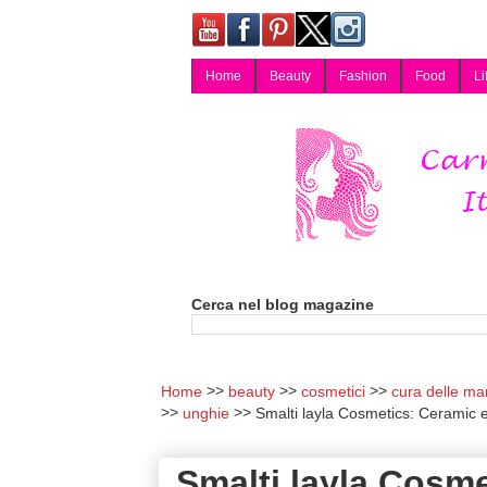
Home
Beauty
Fashion
Food
Li
Carmy, Blog magazine di Carmen Cotugno, blogger di Napoli: moda, bellezza, cucina, tecnologia, consigli per lo shopping, arredamento, recensioni cosmetiche, viaggi, fotografia, salute e benessere. Disponibile per collaborazioni blogger e per guest post.
Cerca nel blog magazine
Home
beauty
cosmetici
cura delle ma
unghie
Smalti layla Cosmetics: Ceramic e
Smalti layla Cosme