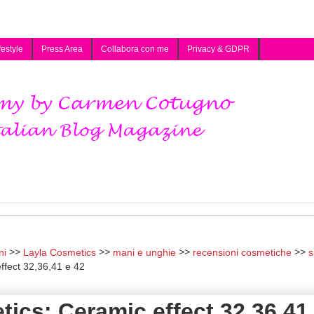
festyle
Press Area
Collabora con me
Privacy & GDPR
ni
Layla Cosmetics
mani e unghie
recensioni cosmetiche
s
ffect 32,36,41 e 42
tics: Ceramic effect 32,36,41