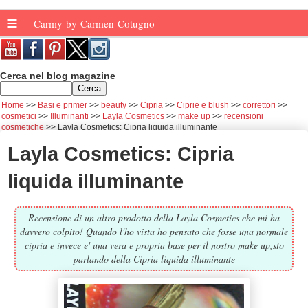
≡
Carmy by Carmen Cotugno
Cerca nel blog magazine
Home
Basi e primer
beauty
Cipria
Ciprie e blush
correttori
cosmetici
Illuminanti
Layla Cosmetics
make up
recensioni
cosmetiche
Layla Cosmetics: Cipria liquida illuminante
Layla Cosmetics: Cipria
liquida illuminante
Recensione di un altro prodotto della Layla Cosmetics che mi ha
davvero colpito! Quando l'ho vista ho pensato che fosse una normale
cipria e invece e' una vera e propria base per il nostro make up,sto
parlando della Cipria liquida illuminante