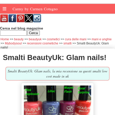
≡
Carmy by Carmen Cotugno
Cerca nel blog magazine
Home
beauty
beautyuk
cosmetici
cura delle mani
mani e unghie
Mybodysoul
recensioni cosmetiche
smalti
Smalti BeautyUk: Glam
nails!
Smalti BeautyUk: Glam nails!
Smalti BeautyUk: Glam nails, la mia recensione su questi smalti low
cost made in uk