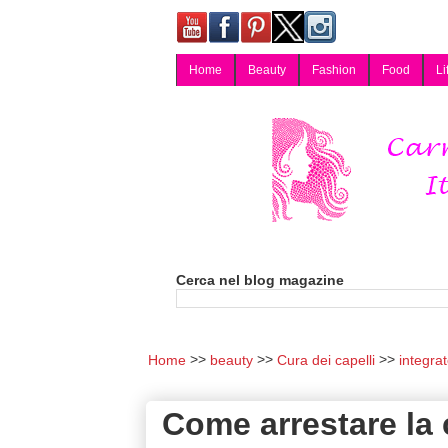
Home
Beauty
Fashion
Food
Li
Carmy, Blog magazine di Carmen Cotugno, blogger di Napoli: moda, bellezza, cucina, tecnologia, consigli per lo shopping, arredamento, recensioni cosmetiche, viaggi, fotografia, salute e benessere. Disponibile per collaborazioni blogger e per guest post.
Cerca nel blog magazine
Home
beauty
Cura dei capelli
integrat
Come arrestare la 