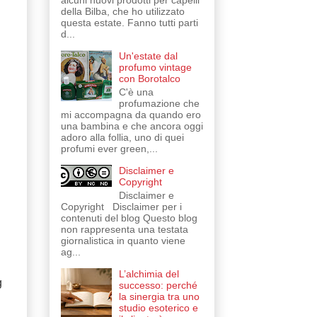
alcuni nuovi prodotti per capelli
della Bilba, che ho utilizzato
questa estate. Fanno tutti parti
d...
Un'estate dal
profumo vintage
con Borotalco
C'è una
profumazione che
mi accompagna da quando ero
una bambina e che ancora oggi
adoro alla follia, uno di quei
profumi ever green,...
Disclaimer e
Copyright
Disclaimer e
Copyright Disclaimer per i
contenuti del blog Questo blog
non rappresenta una testata
giornalistica in quanto viene
ag...
L’alchimia del
g
successo: perché
la sinergia tra uno
studio esoterico e