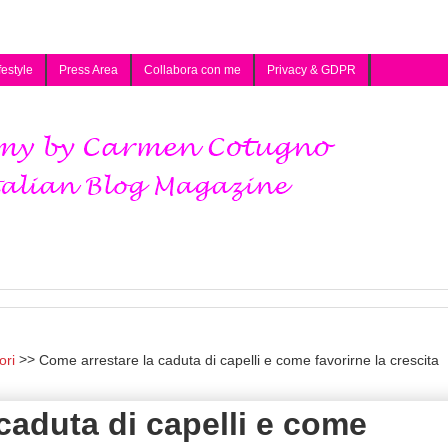
festyle
Press Area
Collabora con me
Privacy & GDPR
ori
Come arrestare la caduta di capelli e come favorirne la crescita
caduta di capelli e come