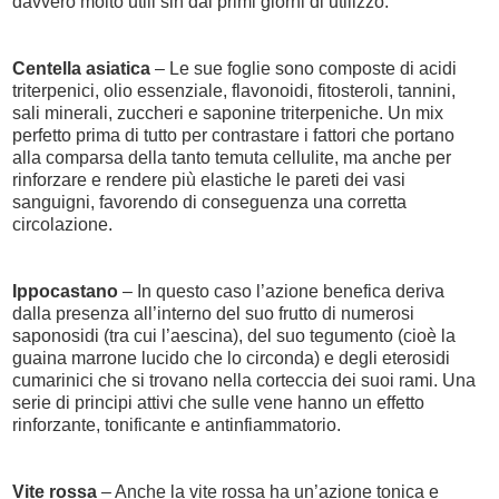
davvero molto utili sin dai primi giorni di utilizzo.
Centella asiatica
– Le sue foglie sono composte di acidi
triterpenici, olio essenziale, flavonoidi, fitosteroli, tannini,
sali minerali, zuccheri e saponine triterpeniche. Un mix
perfetto prima di tutto per contrastare i fattori che portano
alla comparsa della tanto temuta cellulite, ma anche per
rinforzare e rendere più elastiche le pareti dei vasi
sanguigni, favorendo di conseguenza una corretta
circolazione.
Ippocastano
– In questo caso l’azione benefica deriva
dalla presenza all’interno del suo frutto di numerosi
saponosidi (tra cui l’aescina), del suo tegumento (cioè la
guaina marrone lucido che lo circonda) e degli eterosidi
cumarinici che si trovano nella corteccia dei suoi rami. Una
serie di principi attivi che sulle vene hanno un effetto
rinforzante, tonificante e antinfiammatorio.
Vite rossa
– Anche la vite rossa ha un’azione tonica e