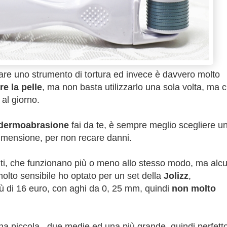
re uno strumento di tortura ed invece è davvero molto
e la pelle
, ma non basta utilizzarlo una sola volta, ma c
al giorno.
 dermoabrasione
fai da te, è sempre meglio scegliere u
imensione, per non recare danni.
lti, che funzionano più o meno allo stesso modo, ma alcu
olto sensibile ho optato per un set della
Jolizz
,
ù di 16 euro, con aghi da 0, 25 mm, quindi
non molto
una piccola, due medie ed una più grande, quindi perfett