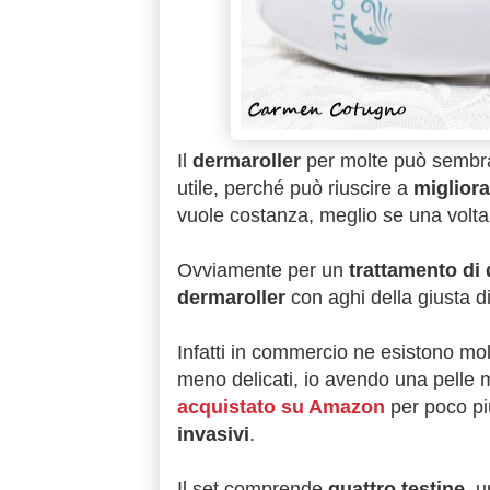
Il
dermaroller
per molte può sembra
utile, perché può riuscire a
migliorar
vuole costanza, meglio se una volta 
Ovviamente per un
trattamento di
dermaroller
con aghi della giusta d
Infatti in commercio ne esistono mo
meno delicati, io avendo una pelle m
acquistato su Amazon
per poco pi
invasivi
.
Il set comprende
quattro testine
, 