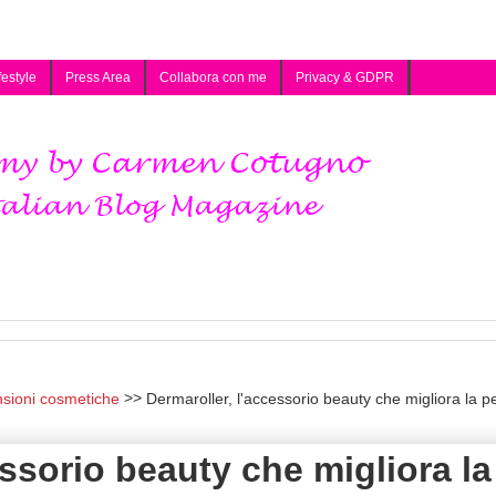
festyle
Press Area
Collabora con me
Privacy & GDPR
nsioni cosmetiche
Dermaroller, l'accessorio beauty che migliora la pe
essorio beauty che migliora la