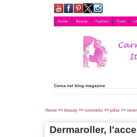
Home
Beauty
Fashion
Food
Li
Carmy, Blog magazine di Carmen Cotugno, blogger di Napoli: moda, bellezza, cucina, tecnologia, consigli per lo shopping, arredamento, recensioni cosmetiche, viaggi, fotografia, salute e benessere. Disponibile per collaborazioni blogger e per guest post.
Cerca nel blog magazine
Home
beauty
cosmetici
jolizz
rece
Dermaroller, l'acc