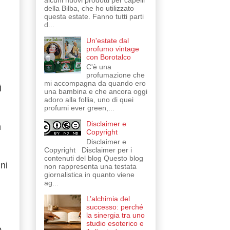
alcuni nuovi prodotti per capelli
della Bilba, che ho utilizzato
questa estate. Fanno tutti parti
d...
Un'estate dal
profumo vintage
con Borotalco
C'è una
profumazione che
mi accompagna da quando ero
i
una bambina e che ancora oggi
adoro alla follia, uno di quei
profumi ever green,...
Disclaimer e
n
Copyright
Disclaimer e
Copyright Disclaimer per i
contenuti del blog Questo blog
ni
non rappresenta una testata
giornalistica in quanto viene
ag...
L’alchimia del
successo: perché
la sinergia tra uno
studio esoterico e
o