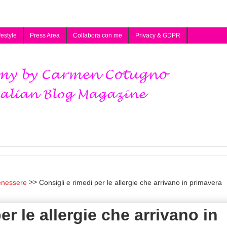
festyle
Press Area
Collabora con me
Privacy & GDPR
enessere
Consigli e rimedi per le allergie che arrivano in primavera
er le allergie che arrivano in