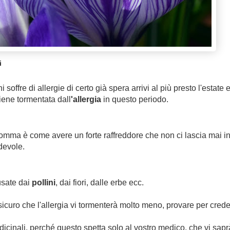
i
 soffre di allergie di certo già spera arrivi al più presto l'estate 
viene tormentata dall
'allergia
in questo periodo.
omma è come avere un forte raffreddore che non ci lascia mai i
devole.
usate dai
pollini
, dai fiori, dalle erbe ecc.
ssicuro che l'allergia vi tormenterà molto meno, provare per crede
cinali, perché questo spetta solo al vostro medico, che vi sapr