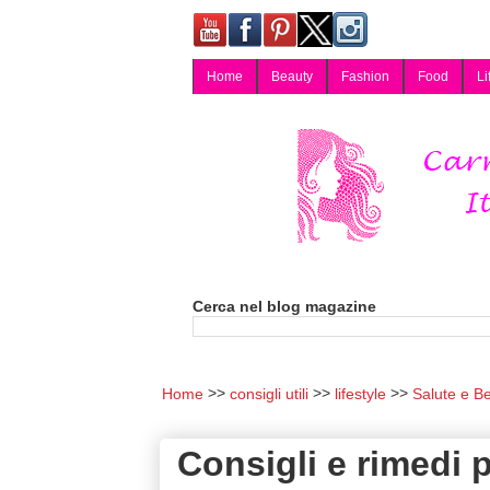
Home
Beauty
Fashion
Food
Li
Carmy, Blog magazine di Carmen Cotugno, blogger di Napoli: moda, bellezza, cucina, tecnologia, consigli per lo shopping, arredamento, recensioni cosmetiche, viaggi, fotografia, salute e benessere. Disponibile per collaborazioni blogger e per guest post.
Cerca nel blog magazine
Home
consigli utili
lifestyle
Salute e B
Consigli e rimedi p