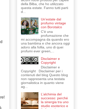
alcuni nuovi prodotti per capelli
della Bilba, che ho utilizzato
questa estate. Fanno tutti parti
d...
Un'estate dal
profumo vintage
con Borotalco
C'è una
profumazione che
mi accompagna da quando ero
ed
una bambina e che ancora oggi
adoro alla follia, uno di quei
profumi ever green,...
Disclaimer e
Copyright
n
Disclaimer e
Copyright Disclaimer per i
contenuti del blog Questo blog
non rappresenta una testata
giornalistica in quanto viene
ag...
L’alchimia del
re!
successo: perché
la sinergia tra uno
studio esoterico e
à