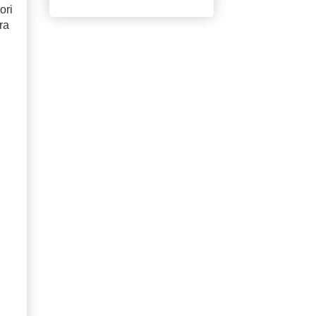
ori
ra