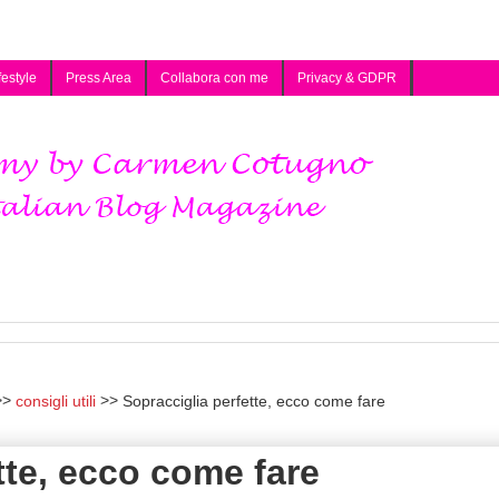
festyle
Press Area
Collabora con me
Privacy & GDPR
consigli utili
Sopracciglia perfette, ecco come fare
tte, ecco come fare