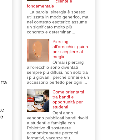
il cliente è
fondamentale
La parola sinergia è spesso
utilizzata in modo generico, ma
nel contesto esoterico assume
un significato molto più
concreto e determinan...
Piercing
all'orecchio: guida
per scegliere al
meglio
Ormai i piercing
all’orecchio sono diventati
sempre più diffusi, non solo tra
i più giovani, perché ormai è un
accessorio perfetto per ogni ...
tra
Come orientarsi
tra bandi e
opportunità per
studenti
ce
Ogni anno
re
vengono pubblicati bandi rivolti
a studenti e famiglie con
l’obiettivo di sostenere
economicamente percorsi
formativi, vacanze stu...