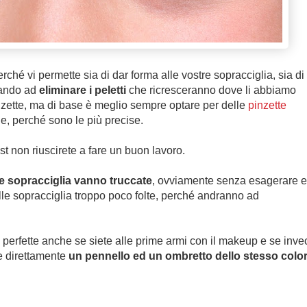
ché vi permette sia di dar forma alle vostre sopracciglia, sia di
dando ad
eliminare i peletti
che ricresceranno dove li abbiamo
nzette, ma di base è meglio sempre optare per delle
pinzette
ue, perché sono le più precise.
t non riuscirete a fare un buon lavoro.
le sopracciglia vanno truccate
, ovviamente senza esagerare e 
delle sopracciglia troppo poco folte, perché andranno ad
 perfette anche se siete alle prime armi con il makeup e se inve
re direttamente
un pennello ed un ombretto dello stesso colo