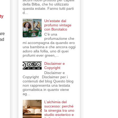
alcuni nuovi prodotti per capelli
della Bilba, che ho utilizzato
questa estate. Fanno tutti parti
d...
ty
Un'estate dal
profumo vintage
con Borotalco
are
C'è una
profumazione che
 ad
mi accompagna da quando ero
una bambina e che ancora oggi
adoro alla follia, uno di quei
profumi ever green,...
Disclaimer e
Copyright
Disclaimer e
Copyright Disclaimer per i
contenuti del blog Questo blog
non rappresenta una testata
giornalistica in quanto viene
ag...
L’alchimia del
successo: perché
la sinergia tra uno
studio esoterico e