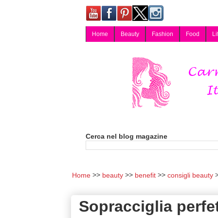
Home
Beauty
Fashion
Food
Li
Carmy, Blog magazine di Carmen Cotugno, blogger di Napoli: moda, bellezza, cucina, tecnologia, consigli per lo shopping, arredamento, recensioni cosmetiche, viaggi, fotografia, salute e benessere. Disponibile per collaborazioni blogger e per guest post.
Cerca nel blog magazine
Home
beauty
benefit
consigli beauty
Sopracciglia perfe