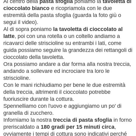
Al centro della
pasta sfoglia
poniamo la
tavoletta di
cioccolato bianco
e ricopriamola con le due
estremità della pasta sfoglia (guarda la foto giù o
segui il video).
Al di sopra poniamo
la tavoletta di cioccolato al
latte
, poi con una rotella o un coltello andiamo a
ricavarci delle striscioline su entrambi i lati, come
guida possiamo seguire la grandezza dei rettangoli di
cioccolato della tavoletta.
Ora possiamo andare a dar forma alla nostra treccia,
andando a sollevare ed incrociare tra loro le
striscioline.
Con le mani richiudiamo per bene le due estremità
della treccia, altrimenti il cioccolato potrebbe
fuoriuscire durante la cottura.
Spennelliamo con l'uovo e aggiungiamo un po' di
granella di zucchero.
Inforniamo la nostra
treccia di pasta sfoglia
in forno
preriscaldato a
180 gradi per 15 minuti circa
,
ovviamente i tempi di cottura sono indicativi perché