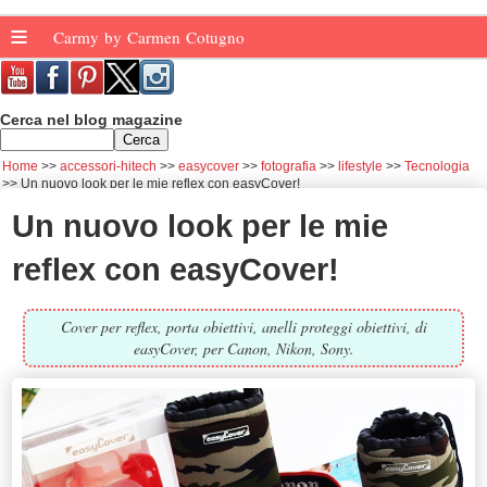
≡
Carmy by Carmen Cotugno
Cerca nel blog magazine
Home
accessori-hitech
easycover
fotografia
lifestyle
Tecnologia
Un nuovo look per le mie reflex con easyCover!
Un nuovo look per le mie
reflex con easyCover!
Cover per reflex, porta obiettivi, anelli proteggi obiettivi, di
easyCover, per Canon, Nikon, Sony.