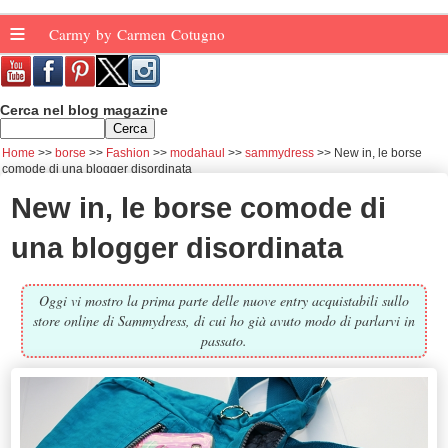
≡
Carmy by Carmen Cotugno
Cerca nel blog magazine
Home
borse
Fashion
modahaul
sammydress
New in, le borse
comode di una blogger disordinata
New in, le borse comode di
una blogger disordinata
Oggi vi mostro la prima parte delle nuove entry acquistabili sullo
store online di Sammydress, di cui ho già avuto modo di parlarvi in
passato.