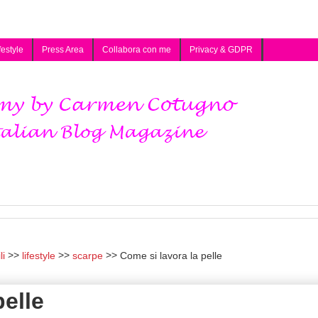
festyle
Press Area
Collabora con me
Privacy & GDPR
li
lifestyle
scarpe
Come si lavora la pelle
pelle