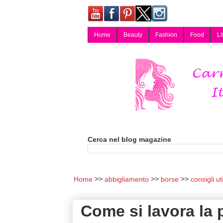
Home
Beauty
Fashion
Food
Li
Carmy, Blog magazine di Carmen Cotugno, blogger di Napoli: moda, bellezza, cucina, tecnologia, consigli per lo shopping, arredamento, recensioni cosmetiche, viaggi, fotografia, salute e benessere. Disponibile per collaborazioni blogger e per guest post.
Cerca nel blog magazine
Home
abbigliamento
borse
consigli uti
Come si lavora la 