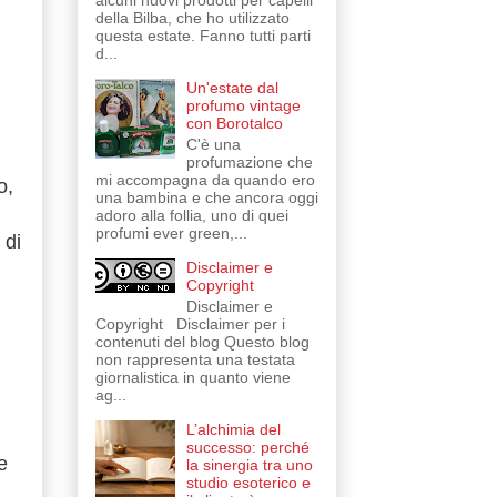
alcuni nuovi prodotti per capelli
della Bilba, che ho utilizzato
questa estate. Fanno tutti parti
d...
Un'estate dal
profumo vintage
con Borotalco
C'è una
profumazione che
mi accompagna da quando ero
o,
una bambina e che ancora oggi
adoro alla follia, uno di quei
profumi ever green,...
 di
Disclaimer e
Copyright
Disclaimer e
Copyright Disclaimer per i
contenuti del blog Questo blog
non rappresenta una testata
giornalistica in quanto viene
ag...
L’alchimia del
successo: perché
e
la sinergia tra uno
studio esoterico e