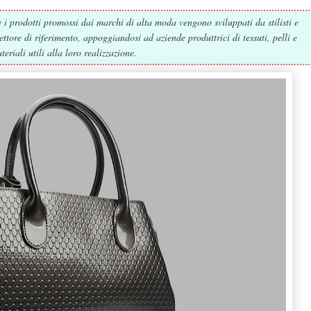
 e i prodotti promossi dai marchi di alta moda vengono sviluppati da stilisti e
ttore di riferimento, appoggiandosi ad aziende produttrici di tessuti, pelli e
teriali utili alla loro realizzazione.