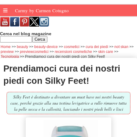
≡
Carmy by Carmen Cotugno
Cerca nel blog magazine
Home
beauty
beauty-device
cosmetici
cura dei piedi
not skan
preview
previewcosmetici
recensioni cosmetiche
skin care
Tecnologia
Prendiamoci cura dei nostri piedi con Silky Feet!
Prendiamoci cura dei nostri
piedi con Silky Feet!
Silky Feet è destinato a diventare un must have nei nostri beauty
case, perché grazie alla sua testina levigatrice a rullo rimuove tutta
la pelle secca e la callosità, lasciando i nostri piedi belli e lisci