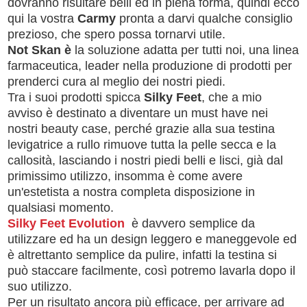
dovranno risultare belli ed in piena forma, quindi ecco
qui la vostra
Carmy
pronta a darvi qualche consiglio
prezioso, che spero possa tornarvi utile.
Not Skan è
la soluzione adatta per tutti noi, una linea
farmaceutica, leader nella produzione di prodotti per
prenderci cura al meglio dei nostri piedi.
Tra i suoi prodotti spicca
Silky Feet
, che a mio
avviso è destinato a diventare un must have nei
nostri beauty case, perché grazie alla sua testina
levigatrice a rullo rimuove tutta la pelle secca e la
callosità, lasciando i nostri piedi belli e lisci, già dal
primissimo utilizzo, insomma è come avere
un'estetista a nostra completa disposizione in
qualsiasi momento.
Silky Feet Evolution
è davvero semplice da
utilizzare ed ha un design leggero e maneggevole ed
è altrettanto semplice da pulire, infatti la testina si
può staccare facilmente, così potremo lavarla dopo il
suo utilizzo.
Per un risultato ancora più efficace, per arrivare ad