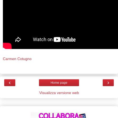
Carmen Cotugno
‹
›
Home page
Visualizza versione web